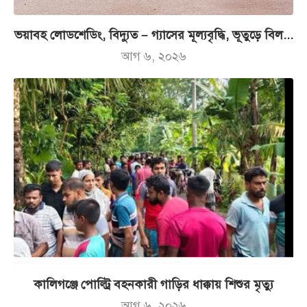
ভয়াবহ লোডশেডিং, বিদ্যুত – গ্যাসের মূল্যবৃদ্ধি, ভূতুড়ে বিল...
আগ ৬, ২০২৬
কালিগঞ্জে পোল্ট্রি বহনকারী গাড়ির ধাক্কায় শিশুর মৃত্যু
আগ ৬, ২০২৬