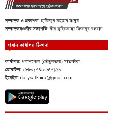
সম্পাদক ও প্রকাশক:
হাফিজুর রহমান মাসুম
সম্পাদকমণ্ডলীর সভাপতি:
বীর মুক্তিযোদ্ধা মিজানুর রহমান
প্রধান কার্যালয় ঠিকানা
কার্যালয়:
পলাশপোল (তেঁতুলতলা) সাতক্ষীরা।
মোবাইল:
+৮৮০১৭৪৬-৫৪৫১১৯
ইমেইল:
dailysatkhira@gmail.com