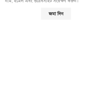
নাম, ইমেল এবং ওয়েবসাইট সংরক্ষণ করুন।