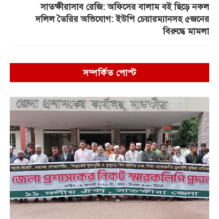
সাতক্ষীরাসাব রেজি: অফিসের বালাম বই ছিড়ে নকল
দলিল তৈরির অভিযোগ: ইউপি চেয়ারম্যানসহ ৫জনের
বিরুদ্ধে মামলা
সম্পর্কিত পোস্ট