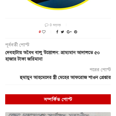
0 মন্তব্য
0
পূর্ববর্তী পোস্ট
দেবহাটায় অবৈধ বালু উত্তোলন: ভ্রাম্যমান আদালতে ৫০
হাজার টাকা জরিমানা
পরের পোস্ট
হুমায়ুন আহমেদের স্ত্রী মেহের আফরোজ শাওন গ্রেপ্তার
সম্পর্কিত পোস্ট