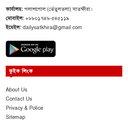
কার্যালয়:
পলাশপোল (তেঁতুলতলা) সাতক্ষীরা।
মোবাইল:
+৮৮০১৭৪৬-৫৪৫১১৯
ইমেইল:
dailysatkhira@gmail.com
কুইক লিংক
About Us
Contact Us
Privacy & Police
Sitemap