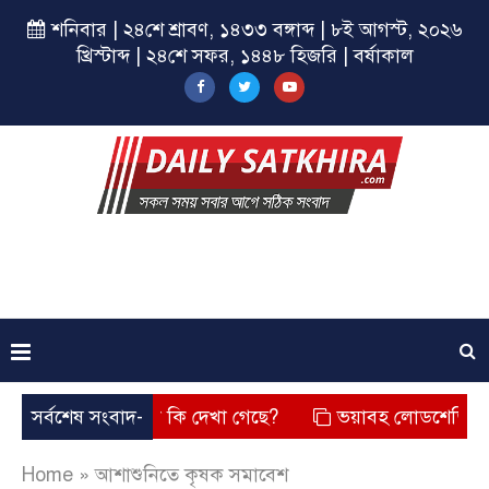
শনিবার | ২৪শে শ্রাবণ, ১৪৩৩ বঙ্গাব্দ | ৮ই আগস্ট, ২০২৬
খ্রিস্টাব্দ | ২৪শে সফর, ১৪৪৮ হিজরি | বর্ষাকাল
ে? তার চেহারা কি দেখা গেছে?
সর্বশেষ সংবাদ-
ভয়াবহ লোডশেডিং, বিদ্যুত – গ্
Home
»
আশাশুনিতে কৃষক সমাবেশ