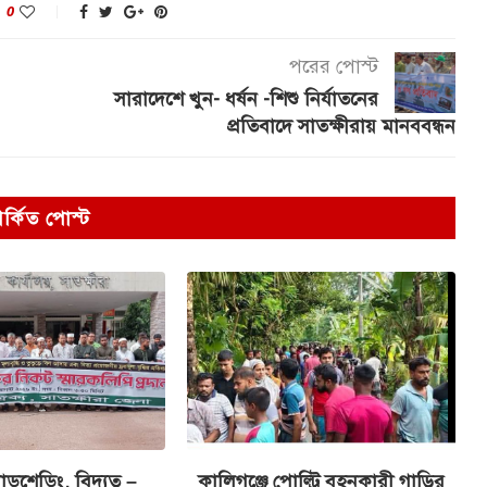
0
পরের পোস্ট
সারাদেশে খুন- ধর্ষন -শিশু নির্যাতনের
প্রতিবাদে সাতক্ষীরায় মানববন্ধন
পর্কিত পোস্ট
ডশেডিং, বিদ্যুত –
কালিগঞ্জে পোল্ট্রি বহনকারী গাড়ির