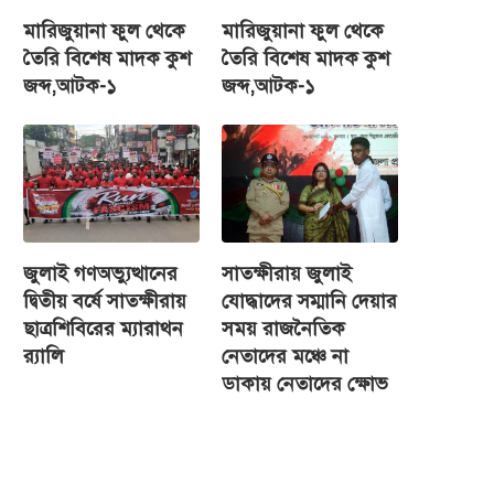
মারিজুয়ানা ফুল থেকে
মারিজুয়ানা ফুল থেকে
তৈরি বিশেষ মাদক কুশ
তৈরি বিশেষ মাদক কুশ
জব্দ,আটক-১
জব্দ,আটক-১
জুলাই গণঅভ্যুত্থানের
সাতক্ষীরায় জুলাই
দ্বিতীয় বর্ষে সাতক্ষীরায়
যোদ্ধাদের সম্মানি দেয়ার
ছাত্রশিবিরের ম্যারাথন
সময় রাজনৈতিক
র‌্যালি
নেতাদের মঞ্চে না
ডাকায় নেতাদের ক্ষোভ