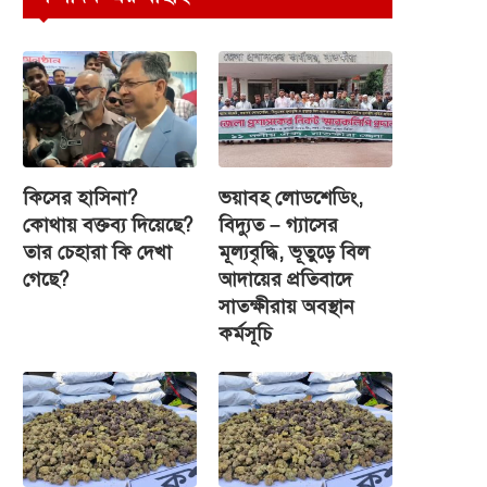
কিসের হাসিনা?
ভয়াবহ লোডশেডিং,
কোথায় বক্তব্য দিয়েছে?
বিদ্যুত – গ্যাসের
তার চেহারা কি দেখা
মূল্যবৃদ্ধি, ভূতুড়ে বিল
গেছে?
আদায়ের প্রতিবাদে
সাতক্ষীরায় অবস্থান
কর্মসূচি