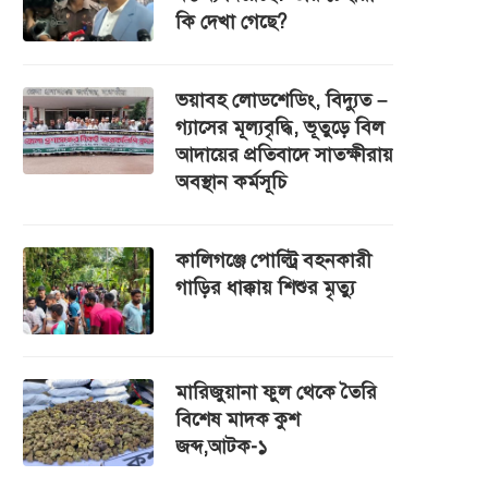
কি দেখা গেছে?
ভয়াবহ লোডশেডিং, বিদ্যুত –
গ্যাসের মূল্যবৃদ্ধি, ভূতুড়ে বিল
আদায়ের প্রতিবাদে সাতক্ষীরায়
অবস্থান কর্মসূচি
কালিগঞ্জে পোল্ট্রি বহনকারী
গাড়ির ধাক্কায় শিশুর মৃত্যু
মারিজুয়ানা ফুল থেকে তৈরি
বিশেষ মাদক কুশ
জব্দ,আটক-১