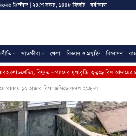
২০২৬ খ্রিস্টাব্দ | ২৪শে সফর, ১৪৪৮ হিজরি | বর্ষাকাল
জনীতি
সাতক্ষীরা
খেলা
বিজ্ঞান ও প্রযুক্তি
বিনোদন
রান্
বিদ্যুত – গ্যাসের মূল্যবৃদ্ধি, ভূতুড়ে বিল আদায়ের প্রতিবাদে সাতক্ষ
মে থাকায় ১০ হাজার বিঘা জমিতে ফসল হচ্ছে না