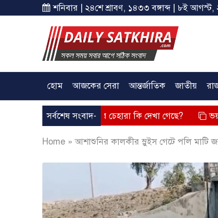
শনিবার | ২৪শে শ্রাবণ, ১৪৩৩ বঙ্গাব্দ | ৮ই আগস্ট, 
হোম
আজকের সেরা
আন্তর্জাতিক
জাতীয়
রা
্তব্য দিয়েছে? তার চেহারা কি দেখা গেছে?
সর্বশেষ সংবাদ-
ভয়াবহ লোডশেডিং, 
Home
»
আশাশুনির কালকীর স্লুইস গেটে পলি মাটি জ