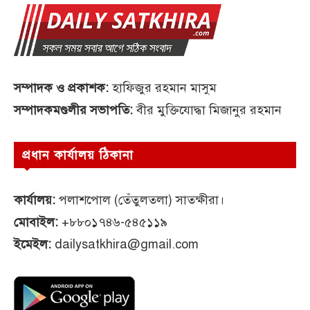
সম্পাদক ও প্রকাশক:
হাফিজুর রহমান মাসুম
সম্পাদকমণ্ডলীর সভাপতি:
বীর মুক্তিযোদ্ধা মিজানুর রহমান
প্রধান কার্যালয় ঠিকানা
কার্যালয়:
পলাশপোল (তেঁতুলতলা) সাতক্ষীরা।
মোবাইল:
+৮৮০১৭৪৬-৫৪৫১১৯
ইমেইল:
dailysatkhira@gmail.com