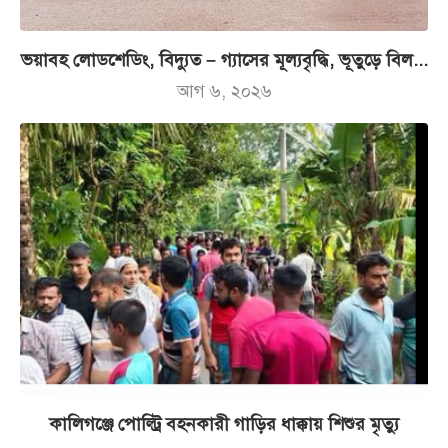
ভয়াবহ লোডশেডিং, বিদ্যুত – গ্যাসের মূল্যবৃদ্ধি, ভূতুড়ে বিল...
আগ ৬, ২০২৬
কালিগঞ্জে পোল্ট্রি বহনকারী গাড়ির ধাক্কায় শিশুর মৃত্যু