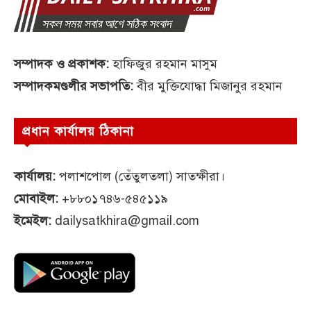
সম্পাদক ও প্রকাশক:
হাফিজুর রহমান মাসুম
সম্পাদকমণ্ডলীর সভাপতি:
বীর মুক্তিযোদ্ধা মিজানুর রহমান
প্রধান কার্যালয় ঠিকানা
কার্যালয়:
পলাশপোল (তেঁতুলতলা) সাতক্ষীরা।
মোবাইল:
+৮৮০১৭৪৬-৫৪৫১১৯
ইমেইল:
dailysatkhira@gmail.com