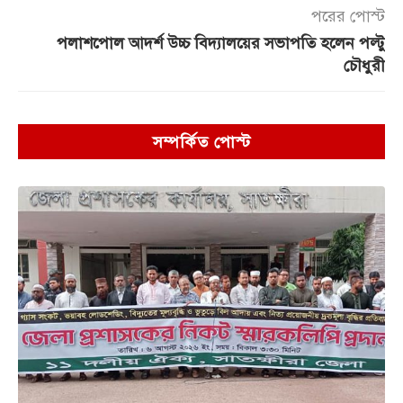
পরের পোস্ট
পলাশপোল আদর্শ উচ্চ বিদ্যালয়ের সভাপতি হলেন পল্টু
চৌধুরী
সম্পর্কিত পোস্ট