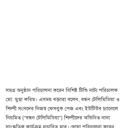
সমগ্র অনুষ্ঠান পরিচালনা করেন বিশিষ্ট টিভি নাট্য পরিচালক
মো: মুছা করিম। এসময় বক্তারা বলেন, বন্ধন টেলিমিডিয়া ও
শিল্পী সংসদের নিজস্ব ফেসবুক পেজ এবং ইউটিউব চ্যানেলে
নিয়মিত (“বন্ধন টেলিমিডিয়া”) শিল্পীদের অভিনিত নানা
সাংস্কৃতিক কার্যক্রম প্রচারিত হবে। দোয়া পরিচালনা করেন