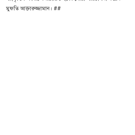
মুফতি আক্তারুজ্জামান। ##