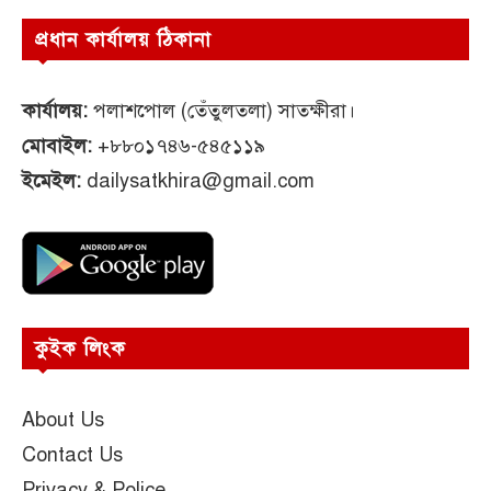
প্রধান কার্যালয় ঠিকানা
কার্যালয়:
পলাশপোল (তেঁতুলতলা) সাতক্ষীরা।
মোবাইল:
+৮৮০১৭৪৬-৫৪৫১১৯
ইমেইল:
dailysatkhira@gmail.com
কুইক লিংক
About Us
Contact Us
Privacy & Police