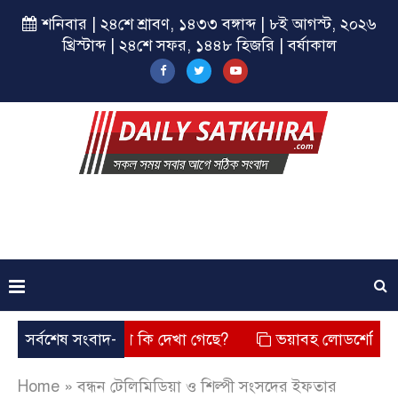
শনিবার | ২৪শে শ্রাবণ, ১৪৩৩ বঙ্গাব্দ | ৮ই আগস্ট, ২০২৬
খ্রিস্টাব্দ | ২৪শে সফর, ১৪৪৮ হিজরি | বর্ষাকাল
? তার চেহারা কি দেখা গেছে?
সর্বশেষ সংবাদ-
ভয়াবহ লোডশেডিং, বিদ্যুত – গ্
Home
»
বন্ধন টেলিমিডিয়া ও শিল্পী সংসদের ইফতার