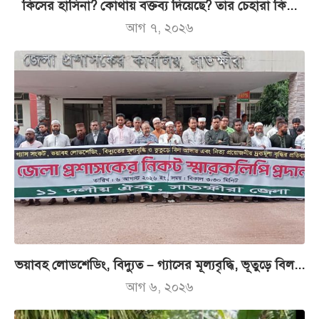
কিসের হাসিনা? কোথায় বক্তব্য দিয়েছে? তার চেহারা কি...
আগ ৭, ২০২৬
ভয়াবহ লোডশেডিং, বিদ্যুত – গ্যাসের মূল্যবৃদ্ধি, ভূতুড়ে বিল...
আগ ৬, ২০২৬