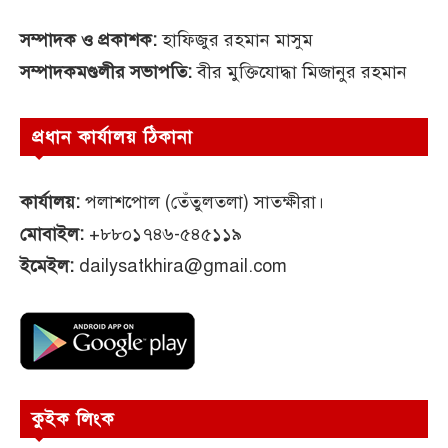
সম্পাদক ও প্রকাশক:
হাফিজুর রহমান মাসুম
সম্পাদকমণ্ডলীর সভাপতি:
বীর মুক্তিযোদ্ধা মিজানুর রহমান
প্রধান কার্যালয় ঠিকানা
কার্যালয়:
পলাশপোল (তেঁতুলতলা) সাতক্ষীরা।
মোবাইল:
+৮৮০১৭৪৬-৫৪৫১১৯
ইমেইল:
dailysatkhira@gmail.com
কুইক লিংক