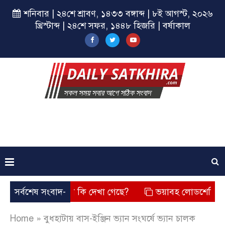
শনিবার | ২৪শে শ্রাবণ, ১৪৩৩ বঙ্গাব্দ | ৮ই আগস্ট, ২০২৬
খ্রিস্টাব্দ | ২৪শে সফর, ১৪৪৮ হিজরি | বর্ষাকাল
? তার চেহারা কি দেখা গেছে?
সর্বশেষ সংবাদ-
ভয়াবহ লোডশেডিং, বিদ্যুত – গ্
Home
»
বুধহাটায় বাস-ইঞ্জিন ভ্যান সংঘর্ষে ভ্যান চালক