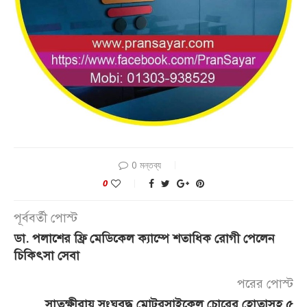
0 মন্তব্য
0
পূর্ববর্তী পোস্ট
ডা. পলাশের ফ্রি মেডিকেল ক্যাম্পে শতাধিক রোগী পেলেন
চিকিৎসা সেবা
পরের পোস্ট
সাতক্ষীরায় সংঘবদ্ধ মোটরসাইকেল চোরের হোতাসহ ৫