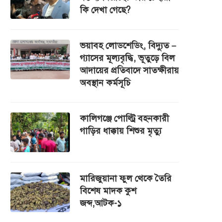
কি দেখা গেছে?
ভয়াবহ লোডশেডিং, বিদ্যুত –
গ্যাসের মূল্যবৃদ্ধি, ভূতুড়ে বিল
আদায়ের প্রতিবাদে সাতক্ষীরায়
অবস্থান কর্মসূচি
কালিগঞ্জে পোল্ট্রি বহনকারী
গাড়ির ধাক্কায় শিশুর মৃত্যু
মারিজুয়ানা ফুল থেকে তৈরি
বিশেষ মাদক কুশ
জব্দ,আটক-১