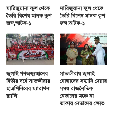
মারিজুয়ানা ফুল থেকে
মারিজুয়ানা ফুল থেকে
তৈরি বিশেষ মাদক কুশ
তৈরি বিশেষ মাদক কুশ
জব্দ,আটক-১
জব্দ,আটক-১
জুলাই গণঅভ্যুত্থানের
সাতক্ষীরায় জুলাই
দ্বিতীয় বর্ষে সাতক্ষীরায়
যোদ্ধাদের সম্মানি দেয়ার
ছাত্রশিবিরের ম্যারাথন
সময় রাজনৈতিক
র‌্যালি
নেতাদের মঞ্চে না
ডাকায় নেতাদের ক্ষোভ