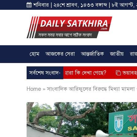
শনিবার | ২৪শে শ্রাবণ, ১৪৩৩ বঙ্গাব্দ | ৮ই আগস্ট, 
হোম
আজকের সেরা
আন্তর্জাতিক
জাতীয়
রা
 দিয়েছে? তার চেহারা কি দেখা গেছে?
সর্বশেষ সংবাদ-
ভয়াবহ লোডশেডিং, বিদ্য
Home
»
সাংবাদিক আরিফুলের বিরুদ্ধে মিথ্যা মামলা ও