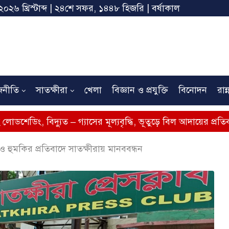
২০২৬ খ্রিস্টাব্দ | ২৪শে সফর, ১৪৪৮ হিজরি | বর্ষাকাল
জনীতি
সাতক্ষীরা
খেলা
বিজ্ঞান ও প্রযুক্তি
বিনোদন
রান্
ুত – গ্যাসের মূল্যবৃদ্ধি, ভূতুড়ে বিল আদায়ের প্রতিবাদে সাতক্ষীরায় 
 হুমকির প্রতিবাদে সাতক্ষীরায় মানববন্ধন