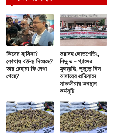
কিসের হাসিনা?
ভয়াবহ লোডশেডিং,
কোথায় বক্তব্য দিয়েছে?
বিদ্যুত – গ্যাসের
তার চেহারা কি দেখা
মূল্যবৃদ্ধি, ভূতুড়ে বিল
গেছে?
আদায়ের প্রতিবাদে
সাতক্ষীরায় অবস্থান
কর্মসূচি