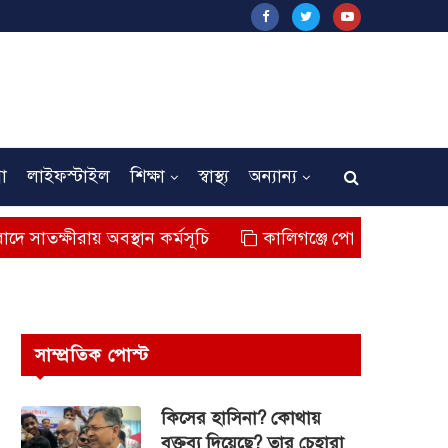
না
লাইফস্টাইল
শিক্ষা
স্বাস্থ্য
অন্যান্য
অবস্থান কর্মসূচি
কালিগঞ্জে পোল্ট্রি বহনকারী গাড়ির ধাক্কায় শ
সাম্প্রতিক পোস্ট
কিসের হাসিনা? কোথায়
বক্তব্য দিয়েছে? তার চেহারা