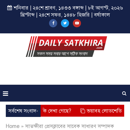
শনিবার | ২৪শে শ্রাবণ, ১৪৩৩ বঙ্গাব্দ | ৮ই আগস্ট, ২০২৬
খ্রিস্টাব্দ | ২৪শে সফর, ১৪৪৮ হিজরি | বর্ষাকাল
? তার চেহারা কি দেখা গেছে?
সর্বশেষ সংবাদ-
ভয়াবহ লোডশেডিং, বিদ্যুত – গ্য
Home
»
সাতক্ষীরা প্রেসক্লাবের সাবেক সাধারণ সম্পাদক