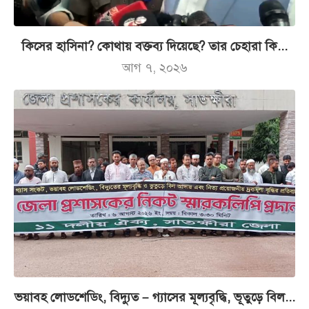
কিসের হাসিনা? কোথায় বক্তব্য দিয়েছে? তার চেহারা কি...
আগ ৭, ২০২৬
ভয়াবহ লোডশেডিং, বিদ্যুত – গ্যাসের মূল্যবৃদ্ধি, ভূতুড়ে বিল...