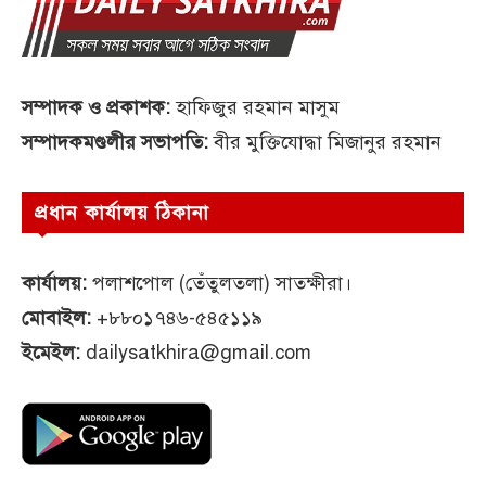
সম্পাদক ও প্রকাশক:
হাফিজুর রহমান মাসুম
সম্পাদকমণ্ডলীর সভাপতি:
বীর মুক্তিযোদ্ধা মিজানুর রহমান
প্রধান কার্যালয় ঠিকানা
কার্যালয়:
পলাশপোল (তেঁতুলতলা) সাতক্ষীরা।
মোবাইল:
+৮৮০১৭৪৬-৫৪৫১১৯
ইমেইল:
dailysatkhira@gmail.com