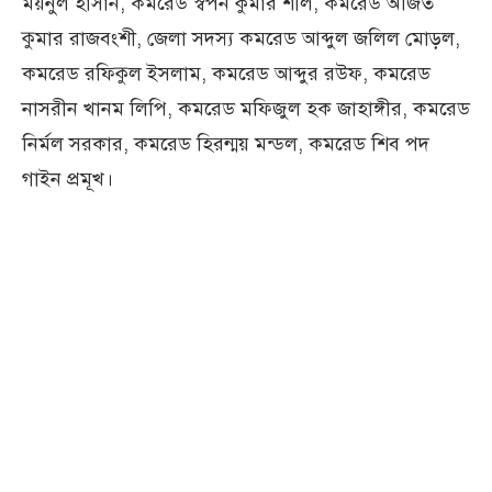
ময়নুল হাসান, কমরেড স্বপন কুমার শীল, কমরেড অজিত
কুমার রাজবংশী, জেলা সদস্য কমরেড আব্দুল জলিল মোড়ল,
কমরেড রফিকুল ইসলাম, কমরেড আব্দুর রউফ, কমরেড
নাসরীন খানম লিপি, কমরেড মফিজুল হক জাহাঙ্গীর, কমরেড
নির্মল সরকার, কমরেড হিরন্ময় মন্ডল, কমরেড শিব পদ
গাইন প্রমূখ।