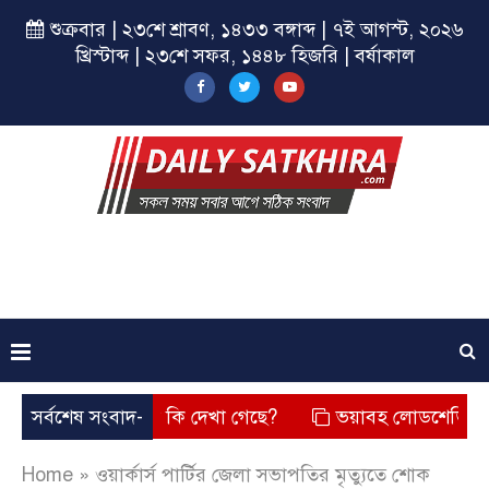
শুক্রবার | ২৩শে শ্রাবণ, ১৪৩৩ বঙ্গাব্দ | ৭ই আগস্ট, ২০২৬
খ্রিস্টাব্দ | ২৩শে সফর, ১৪৪৮ হিজরি | বর্ষাকাল
 তার চেহারা কি দেখা গেছে?
সর্বশেষ সংবাদ-
ভয়াবহ লোডশেডিং, বিদ্যুত – গ্য
Home
»
ওয়ার্কার্স পার্টির জেলা সভাপতির মৃত্যুতে শোক