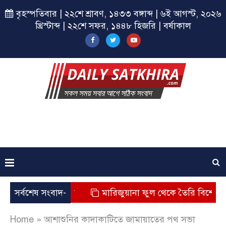
বৃহস্পতিবার | ২২শে শ্রাবণ, ১৪৩৩ বঙ্গাব্দ | ৬ই আগস্ট, ২০২৬
খ্রিস্টাব্দ | ২২শে সফর, ১৪৪৮ হিজরি | বর্ষাকাল
় শিশুর মৃত্যু
সর্বশেষ সংবাদ-
মারিজুয়ানা ফুল থেকে তৈরি বিশেষ মাদক কু
Home
»
আশাশুনির কাদাকাটিতে জামায়াতের পথ সভা