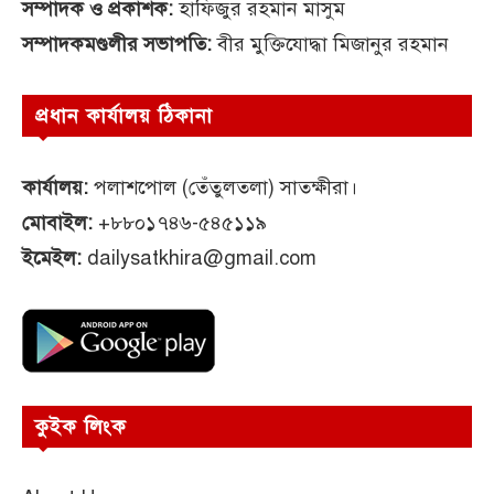
সম্পাদক ও প্রকাশক:
হাফিজুর রহমান মাসুম
সম্পাদকমণ্ডলীর সভাপতি:
বীর মুক্তিযোদ্ধা মিজানুর রহমান
প্রধান কার্যালয় ঠিকানা
কার্যালয়:
পলাশপোল (তেঁতুলতলা) সাতক্ষীরা।
মোবাইল:
+৮৮০১৭৪৬-৫৪৫১১৯
ইমেইল:
dailysatkhira@gmail.com
কুইক লিংক