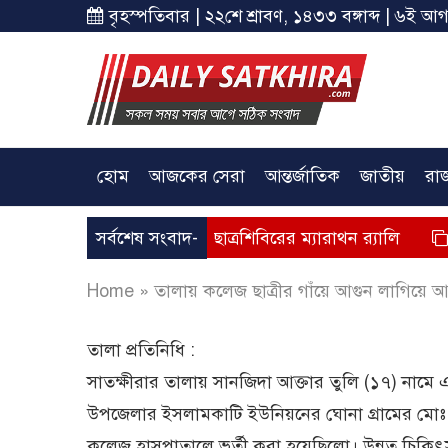
বৃহস্পতিবার | ২২শে শ্রাবণ, ১৪৩৩ বঙ্গাব্দ | ৬ই আগ
হোম
আজকের সেরা
আন্তর্জাতিক
জাতীয়
রা
ীয় বর্ষে সাতক্ষীরায় ছাত্রশিবিরের ম্যারাথন র‌্যালি
সর্বশেষ সংবাদ-
সাতক্ষীরায়
Home
»
তালায় কলেজ ছাত্রীর গাঁয়ে আগুন লাগিয়ে আত
তালা প্রতিনিধি :
সাতক্ষীরার তালায় সানজিদা আক্তার তুলি (১৭) নামে এ
উপজেলার ইসলামকাটি ইউনিয়নের ঘোনা গ্রামের মোঃ ক
কলেজ হাসপাতালে ভর্তী করা হয়েছিলো। উন্নত চিকি