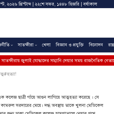
স্ট, ২০২৬ খ্রিস্টাব্দ | ২২শে সফর, ১৪৪৮ হিজরি | বর্ষাকাল
জনীতি
সাতক্ষীরা
খেলা
বিজ্ঞান ও প্রযুক্তি
বিনোদন
রান্
 জুলাই যোদ্ধাদের সম্মানি দেয়ার সময় রাজনৈতিক নেতাদের মঞ্চে ন
্ম#হত্যা!
ক কলেজ ছাত্রী গাঁয়ে আগুন লাগিয়ে আত্মহত্যা করেছে । সে
ামরুল সরদারের মেয়ে। দগ্ধ অবস্থায় তাকে খুলনা মেডিকেল
ৎসার জন্য ঢাকা মেডিকেল কলেজ হাসপাতালে নেয়ার পথে