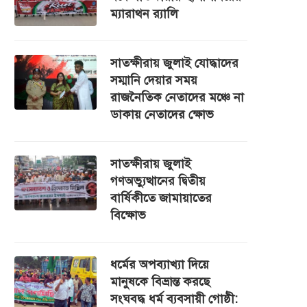
ম্যারাথন র‌্যালি
সাতক্ষীরায় জুলাই যোদ্ধাদের
সম্মানি দেয়ার সময়
রাজনৈতিক নেতাদের মঞ্চে না
ডাকায় নেতাদের ক্ষোভ
সাতক্ষীরায় জুলাই
গণঅভ্যুত্থানের দ্বিতীয়
বার্ষিকীতে জামায়াতের
বিক্ষোভ
ধর্মের অপব্যাখ্যা দিয়ে
মানুষকে বিভ্রান্ত করছে
সংঘবদ্ধ ধর্ম ব্যবসায়ী গোষ্ঠী: