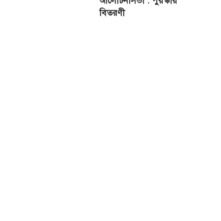
আলোচনাসভা : পুরস্কার
বিতরণী