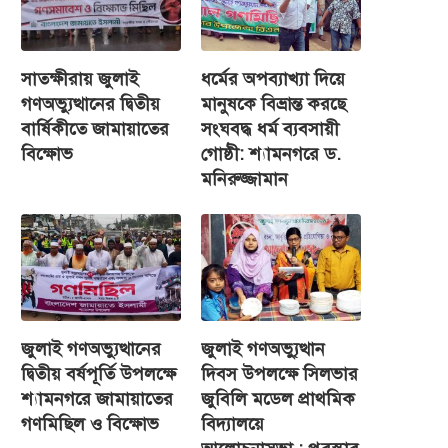
সাতক্ষীরায় জুলাই
ধর্মের অপব্যাখ্যা দিয়ে
গণঅভ্যুত্থানের দ্বিতীয়
মানুষকে বিভ্রান্ত করছে
বার্ষিকীতে জামায়াতের
সংঘবদ্ধ ধর্ম ব্যবসায়ী
বিক্ষোভ
গোষ্ঠী: শ্যামনগরে ড.
মনিরুজ্জামান
জুলাই গণঅভ্যুত্থানের
জুলাই গণঅভ্যু্ত্থান
দ্বিতীয় বর্ষপূর্তি উপলক্ষে
দিবস উপলক্ষে সিলভার
শ্যামনগরে জামায়াতের
জুবিলি মডেল প্রাথমিক
গণমিছিল ও বিক্ষোভ
বিদ্যালয়ে