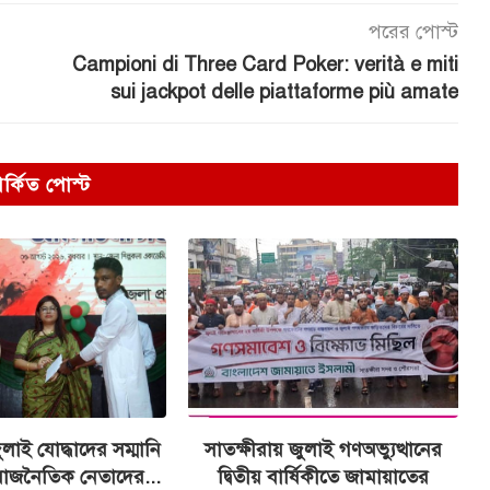
পরের পোস্ট
Campioni di Three Card Poker: verità e miti
sui jackpot delle piattaforme più amate
পর্কিত পোস্ট
ুলাই যোদ্ধাদের সম্মানি
সাতক্ষীরায় জুলাই গণঅভ্যুত্থানের
রাজনৈতিক নেতাদের...
দ্বিতীয় বার্ষিকীতে জামায়াতের