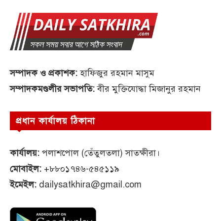
সম্পাদক ও প্রকাশক:
হাফিজুর রহমান মাসুম
সম্পাদকমণ্ডলীর সভাপতি:
বীর মুক্তিযোদ্ধা মিজানুর রহমান
প্রধান কার্যালয় ঠিকানা
কার্যালয়:
পলাশপোল (তেঁতুলতলা) সাতক্ষীরা।
মোবাইল:
+৮৮০১৭৪৬-৫৪৫১১৯
ইমেইল:
dailysatkhira@gmail.com