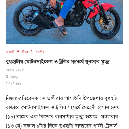
আশাশুনি
ফিচার
সাতক্ষীরা
বুধহাটায় মোটরসাইকেল ও ট্রলির সংঘর্ষে যুবকের মৃত্যু
মে ১৩, ২০২৫
0 মন্তব্য
1491
ভিউ
নিজস্ব প্রতিবেদক : সাতক্ষীরার আশাশুনি উপজেলার বুধহাটা
বাজারে মোটরসাইকেল ও ট্রলির সংঘর্ষে মেহেদী হাসান হৃদয়
(১৮) নামের এক কিশোর ব্যবসায়ীর মৃত্যু হয়েছে। মঙ্গলবার
(১৩ মে) সকাল ৯টার দিকে বুধহাটা বাজারের গাজী ট্রেডার্স