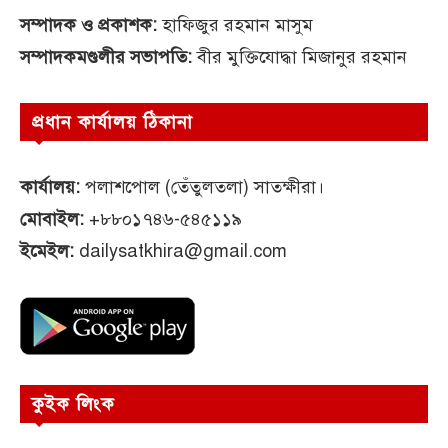
সম্পাদক ও প্রকাশক:
হাফিজুর রহমান মাসুম
সম্পাদকমণ্ডলীর সভাপতি:
বীর মুক্তিযোদ্ধা মিজানুর রহমান
প্রধান কার্যালয় ঠিকানা
কার্যালয়:
পলাশপোল (তেঁতুলতলা) সাতক্ষীরা।
মোবাইল:
+৮৮০১৭৪৬-৫৪৫১১৯
ইমেইল:
dailysatkhira@gmail.com
কুইক লিংক