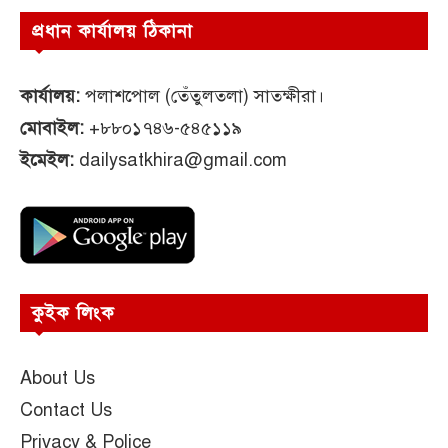
প্রধান কার্যালয় ঠিকানা
কার্যালয়:
পলাশপোল (তেঁতুলতলা) সাতক্ষীরা।
মোবাইল:
+৮৮০১৭৪৬-৫৪৫১১৯
ইমেইল:
dailysatkhira@gmail.com
কুইক লিংক
About Us
Contact Us
Privacy & Police