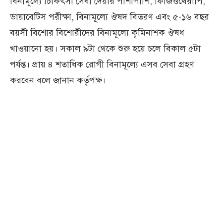
বিনামূল্যে চিকিৎসা সেবা দেয়ার পাশাপাশি, ফিজিওথেরাপি,
ডায়াবেটিস পরীক্ষা, বিনামূল্যে ঔষদ বিতরণ এবং ৫-১৬ বছর
বয়সী বিশোর বিশোরীদের বিনামূল্যে কৃমিনাশক ঔষধ
খাওয়ানো হয়। সকাল ৯টা থেকে শুরু হয়ে চলে বিকাল ৫টা
পর্যন্ত। প্রায় ৪ শতাধিক রোগী বিনামূল্যে এসব সেবা গ্রহণ
করবেন বলে জানান কর্তৃপক্ষ।