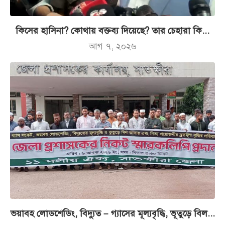
কিসের হাসিনা? কোথায় বক্তব্য দিয়েছে? তার চেহারা কি...
আগ ৭, ২০২৬
ভয়াবহ লোডশেডিং, বিদ্যুত – গ্যাসের মূল্যবৃদ্ধি, ভূতুড়ে বিল...