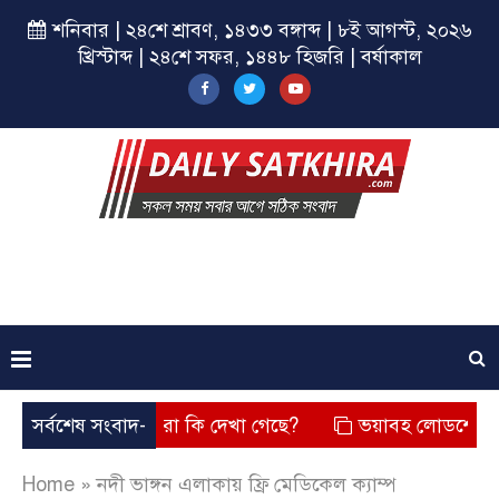
শনিবার | ২৪শে শ্রাবণ, ১৪৩৩ বঙ্গাব্দ | ৮ই আগস্ট, ২০২৬
খ্রিস্টাব্দ | ২৪শে সফর, ১৪৪৮ হিজরি | বর্ষাকাল
ছে? তার চেহারা কি দেখা গেছে?
সর্বশেষ সংবাদ-
ভয়াবহ লোডশেডিং, বিদ্যুত – গ
Home
»
নদী ভাঙ্গন এলাকায় ফ্রি মেডিকেল ক্যাম্প