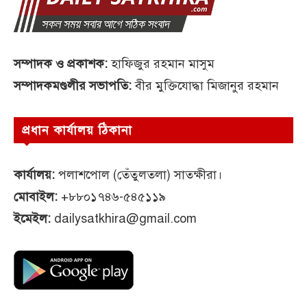
সম্পাদক ও প্রকাশক:
হাফিজুর রহমান মাসুম
সম্পাদকমণ্ডলীর সভাপতি:
বীর মুক্তিযোদ্ধা মিজানুর রহমান
প্রধান কার্যালয় ঠিকানা
কার্যালয়:
পলাশপোল (তেঁতুলতলা) সাতক্ষীরা।
মোবাইল:
+৮৮০১৭৪৬-৫৪৫১১৯
ইমেইল:
dailysatkhira@gmail.com