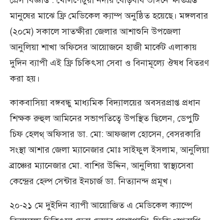
প্রেস বিজ্ঞপ্তি : খোলপেটুয়া নদীর বেড়িবাঁধ ভাঙ্গনে ক্ষতিগ্রস্ত
মানুষের মাঝে ফ্রি মেডিকেল ক্যাম্প অনুষ্ঠিত হয়েছে। মঙ্গলবার
(২০মে) সকালে সাতক্ষীরা জেলার আশাশুনি উপজেলা
আনুলিয়া শাখা অফিসের আয়োজনে হাজী মার্কেট এলাকায়
দুদিন ব্যাপী এই ফ্রি চিকিৎসা সেবা ও বিনামূল্যে ঔষধ বিতরণ
করা হয়।
কাকবাসিয়া বঙ্গবন্ধু মাধ্যমিক বিদ্যালয়ের অবসরপ্রাপ্ত প্রধান
শিক্ষক রুহুল আমিনের সভাপতিত্বে উপস্থিত ছিলেন, ডেপুটি
চিফ হেলথ্ অফিসার ডা. মো: আফজাল হোসেন, বেসরকারি
সংস্থা আশার জেলা ম্যানেজার মোঃ সাইফুল ইসলাম, আনুলিয়া
ব্রাঞ্চের ম্যানেজার মো. বাশির উদ্দিন, আনুলিয়া স্বাস্থ্যসেবা
কেন্দ্রের হেল্প সেন্টার ইনচার্জ ডা. নিত্যানন্দ প্রমূখ।
২০-২১ মে দুইদিন ব্যাপী আয়োজিত এ মেডিকেল ক্যাম্পে