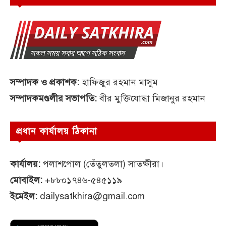
সম্পাদক ও প্রকাশক:
হাফিজুর রহমান মাসুম
সম্পাদকমণ্ডলীর সভাপতি:
বীর মুক্তিযোদ্ধা মিজানুর রহমান
প্রধান কার্যালয় ঠিকানা
কার্যালয়:
পলাশপোল (তেঁতুলতলা) সাতক্ষীরা।
মোবাইল:
+৮৮০১৭৪৬-৫৪৫১১৯
ইমেইল:
dailysatkhira@gmail.com