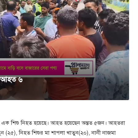
হত-আহত ৬
ামের এক শিশু নিহত হয়েছে। আহত হয়েছেন অন্তত ৫জন। আহতরা
ন (২৫), নিহত শিশুর মা শাপলা খাতুন(২০), নানী নাজমা