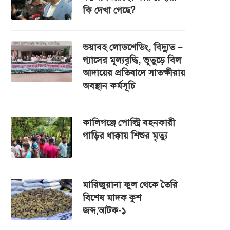
কি দেখা গেছে?
ভয়াবহ লোডশেডিং, বিদ্যুত –
গ্যাসের মূল্যবৃদ্ধি, ভূতুড়ে বিল
আদায়ের প্রতিবাদে সাতক্ষীরায়
অবস্থান কর্মসূচি
কালিগঞ্জে পোল্ট্রি বহনকারী
গাড়ির ধাক্কায় শিশুর মৃত্যু
মারিজুয়ানা ফুল থেকে তৈরি
বিশেষ মাদক কুশ
জব্দ,আটক-১