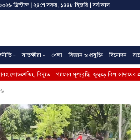
২০২৬ খ্রিস্টাব্দ | ২৪শে সফর, ১৪৪৮ হিজরি | বর্ষাকাল
জনীতি
সাতক্ষীরা
খেলা
বিজ্ঞান ও প্রযুক্তি
বিনোদন
রান্
বিদ্যুত – গ্যাসের মূল্যবৃদ্ধি, ভূতুড়ে বিল আদায়ের প্রতিবাদে সাতক্ষ
 ৬