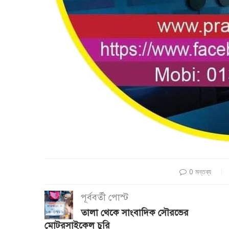
0 মন্তব্য
পূর্ববর্তী পোস্ট
তালা থেকে সাংবাদিক সৌরভের
মোটরসাইকেল চুরি