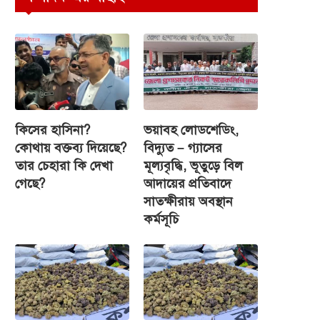
কিসের হাসিনা?
ভয়াবহ লোডশেডিং,
কোথায় বক্তব্য দিয়েছে?
বিদ্যুত – গ্যাসের
তার চেহারা কি দেখা
মূল্যবৃদ্ধি, ভূতুড়ে বিল
গেছে?
আদায়ের প্রতিবাদে
সাতক্ষীরায় অবস্থান
কর্মসূচি