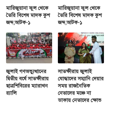
মারিজুয়ানা ফুল থেকে
মারিজুয়ানা ফুল থেকে
তৈরি বিশেষ মাদক কুশ
তৈরি বিশেষ মাদক কুশ
জব্দ,আটক-১
জব্দ,আটক-১
জুলাই গণঅভ্যুত্থানের
সাতক্ষীরায় জুলাই
দ্বিতীয় বর্ষে সাতক্ষীরায়
যোদ্ধাদের সম্মানি দেয়ার
ছাত্রশিবিরের ম্যারাথন
সময় রাজনৈতিক
র‌্যালি
নেতাদের মঞ্চে না
ডাকায় নেতাদের ক্ষোভ