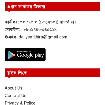
প্রধান কার্যালয় ঠিকানা
কার্যালয়:
পলাশপোল (তেঁতুলতলা) সাতক্ষীরা।
মোবাইল:
+৮৮০১৭৪৬-৫৪৫১১৯
ইমেইল:
dailysatkhira@gmail.com
কুইক লিংক
About Us
Contact Us
Privacy & Police