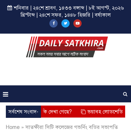
শনিবার | ২৪শে শ্রাবণ, ১৪৩৩ বঙ্গাব্দ | ৮ই আগস্ট, ২০২৬
খ্রিস্টাব্দ | ২৪শে সফর, ১৪৪৮ হিজরি | বর্ষাকাল
তার চেহারা কি দেখা গেছে?
সর্বশেষ সংবাদ-
ভয়াবহ লোডশেডিং, বিদ্যুত – গ্যাস
Home
»
সাতক্ষীরা সিটি কলেজের গভর্নিং বডির সভাপতি