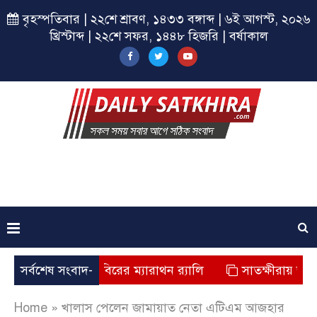
বৃহস্পতিবার | ২২শে শ্রাবণ, ১৪৩৩ বঙ্গাব্দ | ৬ই আগস্ট, ২০২৬
খ্রিস্টাব্দ | ২২শে সফর, ১৪৪৮ হিজরি | বর্ষাকাল
ষীরায় ছাত্রশিবিরের ম্যারাথন র‌্যালি
সর্বশেষ সংবাদ-
সাতক্ষীরায় জুলাই যোদ্ধ
Home
»
খালাস পেলেন জামায়াত নেতা এটিএম আজহার