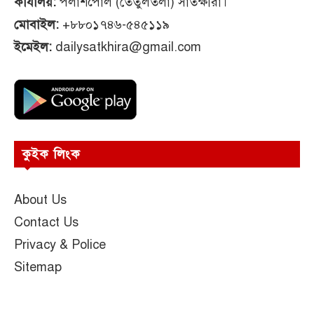
কার্যালয়:
পলাশপোল (তেঁতুলতলা) সাতক্ষীরা।
মোবাইল:
+৮৮০১৭৪৬-৫৪৫১১৯
ইমেইল:
dailysatkhira@gmail.com
কুইক লিংক
About Us
Contact Us
Privacy & Police
Sitemap