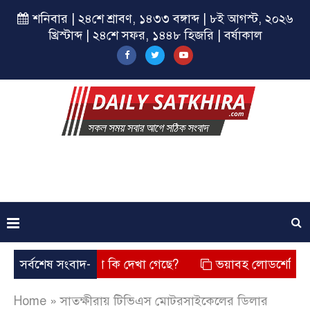
শনিবার | ২৪শে শ্রাবণ, ১৪৩৩ বঙ্গাব্দ | ৮ই আগস্ট, ২০২৬
খ্রিস্টাব্দ | ২৪শে সফর, ১৪৪৮ হিজরি | বর্ষাকাল
ছে? তার চেহারা কি দেখা গেছে?
সর্বশেষ সংবাদ-
ভয়াবহ লোডশেডিং, বিদ্যুত – গ
Home
»
সাতক্ষীরায় টিভিএস মোটরসাইকেলের ডিলার