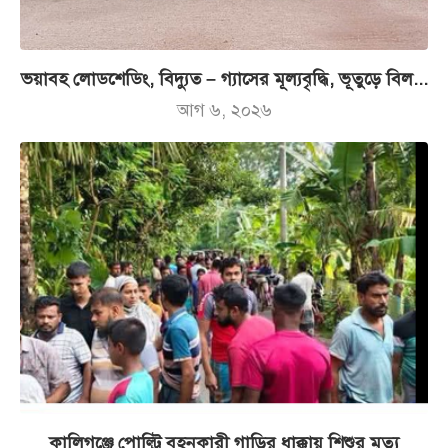
ভয়াবহ লোডশেডিং, বিদ্যুত – গ্যাসের মূল্যবৃদ্ধি, ভূতুড়ে বিল...
আগ ৬, ২০২৬
কালিগঞ্জে পোল্ট্রি বহনকারী গাড়ির ধাক্কায় শিশুর মৃত্যু