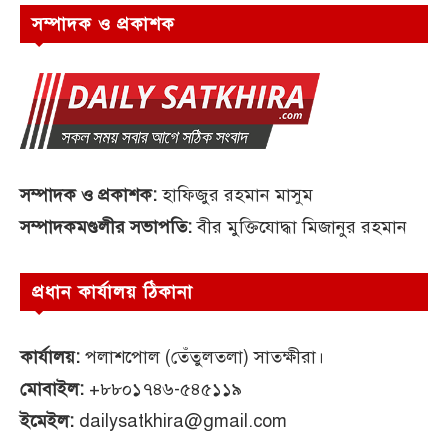
সম্পাদক ও প্রকাশক
সম্পাদক ও প্রকাশক:
হাফিজুর রহমান মাসুম
সম্পাদকমণ্ডলীর সভাপতি:
বীর মুক্তিযোদ্ধা মিজানুর রহমান
প্রধান কার্যালয় ঠিকানা
কার্যালয়:
পলাশপোল (তেঁতুলতলা) সাতক্ষীরা।
মোবাইল:
+৮৮০১৭৪৬-৫৪৫১১৯
ইমেইল:
dailysatkhira@gmail.com