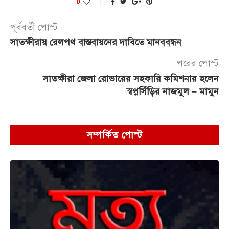
0
পূর্ববর্তী পোস্ট
সাতক্ষীরায় রেলপথ বাস্তবায়নের দাবিতে মানববন্ধন
পরের পোস্ট
সাতক্ষীরা জেলা রোভারের সহকারি কমিশনার হলেন
স্বপ্নসিঁড়ির নাজমুল – মামুন
সম্পর্কিত পোস্ট