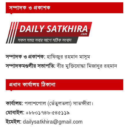
সম্পাদক ও প্রকাশক
সম্পাদক ও প্রকাশক:
হাফিজুর রহমান মাসুম
সম্পাদকমণ্ডলীর সভাপতি:
বীর মুক্তিযোদ্ধা মিজানুর রহমান
প্রধান কার্যালয় ঠিকানা
কার্যালয়:
পলাশপোল (তেঁতুলতলা) সাতক্ষীরা।
মোবাইল:
+৮৮০১৭৪৬-৫৪৫১১৯
ইমেইল:
dailysatkhira@gmail.com