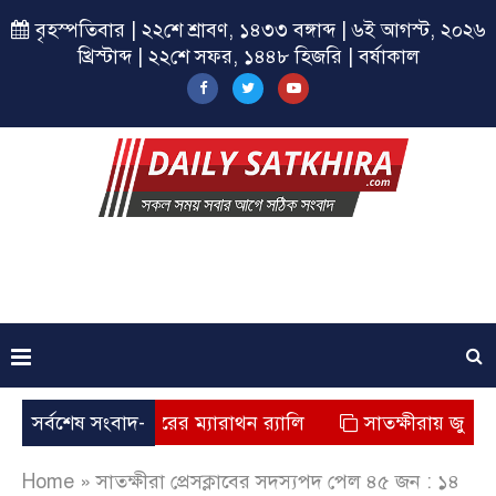
বৃহস্পতিবার | ২২শে শ্রাবণ, ১৪৩৩ বঙ্গাব্দ | ৬ই আগস্ট, ২০২৬
খ্রিস্টাব্দ | ২২শে সফর, ১৪৪৮ হিজরি | বর্ষাকাল
রায় ছাত্রশিবিরের ম্যারাথন র‌্যালি
সর্বশেষ সংবাদ-
সাতক্ষীরায় জুলাই যোদ্ধাদ
Home
»
সাতক্ষীরা প্রেসক্লাবের সদস্যপদ পেল ৪৫ জন : ১৪