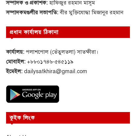
সম্পাদক ও প্রকাশক:
হাফিজুর রহমান মাসুম
সম্পাদকমণ্ডলীর সভাপতি:
বীর মুক্তিযোদ্ধা মিজানুর রহমান
প্রধান কার্যালয় ঠিকানা
কার্যালয়:
পলাশপোল (তেঁতুলতলা) সাতক্ষীরা।
মোবাইল:
+৮৮০১৭৪৬-৫৪৫১১৯
ইমেইল:
dailysatkhira@gmail.com
কুইক লিংক