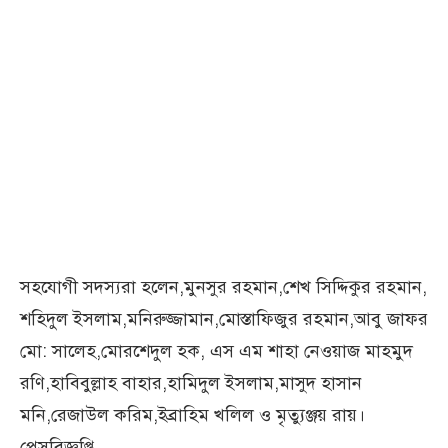
সহযোগী সদস্যরা হলেন,মুনসুর রহমান,শেখ সিদ্দিকুর রহমান,
শহিদুল ইসলাম,মনিরুজ্জামান,মোস্তাফিজুর রহমান,আবু জাফর
মো: সালেহ,মোরশেদুল হক, এস এম শাহা নেওয়াজ মাহমুদ
রণি,হাবিবুল্লাহ বাহার,হামিদুল ইসলাম,মাসুদ হাসান
মনি,রেজাউল করিম,ইব্রাহিম খলিল ও মৃত্যুঞ্জয় রায়।
প্রেসবিজ্ঞপ্তি