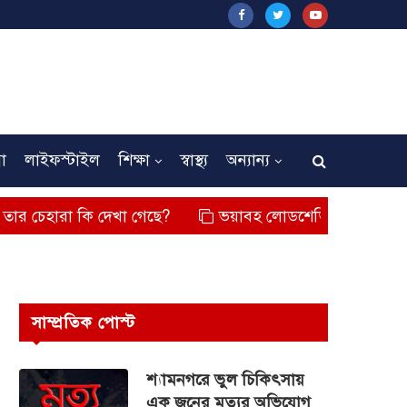
না
লাইফস্টাইল
শিক্ষা
স্বাস্থ্য
অন্যান্য
ি দেখা গেছে?
ভয়াবহ লোডশেডিং, বিদ্যুত – গ্যাসের মূল্যবৃদ্ধ
সাম্প্রতিক পোস্ট
শ্যামনগরে ভুল চিকিৎসায়
এক জনের মৃত্যুর অভিযোগ