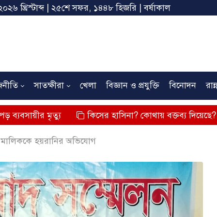
২০২৬ খ্রিস্টাব্দ | ২৫শে সফর, ১৪৪৮ হিজরি | বর্ষাকাল
জনীতি
সাতক্ষীরা
খেলা
বিজ্ঞান ও প্রযুক্তি
বিনোদন
রান্
ৃত্যু
কিসের হাসিনা? কোথায় বক্তব্য দিয়েছে? তার চেহারা ক
রাক মালিককে হয়রানির অভিযোগ