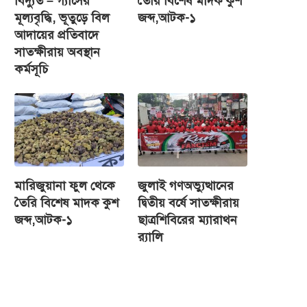
বিদ্যুত – গ্যাসের
তৈরি বিশেষ মাদক কুশ
মূল্যবৃদ্ধি, ভূতুড়ে বিল
জব্দ,আটক-১
আদায়ের প্রতিবাদে
সাতক্ষীরায় অবস্থান
কর্মসূচি
মারিজুয়ানা ফুল থেকে
জুলাই গণঅভ্যুত্থানের
তৈরি বিশেষ মাদক কুশ
দ্বিতীয় বর্ষে সাতক্ষীরায়
জব্দ,আটক-১
ছাত্রশিবিরের ম্যারাথন
র‌্যালি