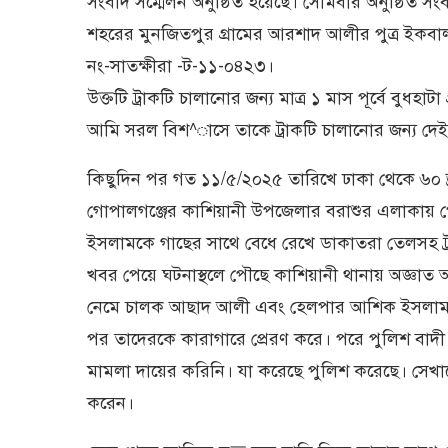
সংবাদ সম্মেলন অনুষ্ঠিত হয়েছে। সোমবার অনুষ্ঠিত সং
শহরের মুনজিতপুর গ্রামের আরশাদ আলীর পুত্র ইকবা
নং-সাতক্ষীরা -ট-১১-০৪২৩।
উক্তটি ট্রাকটি চালানোর জন্য মাত্র ১ মাস পূর্বে বুধহ
আমি সরল বিশ^াসে তাকে ট্রাকটি চালানোর জন্য দেই
কিছুদিন পর গত ১১/৫/২০২৫ তারিখে ঢাকা থেকে ৬০ ড্
গোপালগঞ্জের কাশিয়ানী উপজেলার বরাশুর এলাকা
ইসলামকে গাছের সাথে বেধে রেখে ডাকাতরা তেলসহ ট
খবর পেয়ে ঘটনাস্থলে পৌছে কাশিয়ানী থানায় অজ্ঞাত 
নেমে চালক আছাদ আলী এবং হেলপার আশিক ইসলামকে
পর তাদেরকে কারাগারে প্রেরণ করে। পরে পুলিশ বাদ
মামলা দায়ের করিনি। যা করেছে পুলিশ করেছে। সেখানে 
করেন।