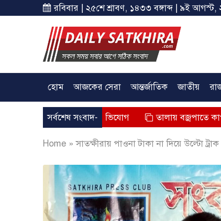
রবিবার | ২৫শে শ্রাবণ, ১৪৩৩ বঙ্গাব্দ | ৯ই আগস্ট, 
হোম
আজকের সেরা
আন্তর্জাতিক
জাতীয়
রা
ক জনের মৃত্যুর অভিযোগ
সর্বশেষ সংবাদ-
তালায় বজ্রপাতে কাপড় ব্যবসায়ীর ম
Home
»
সাতক্ষীরায় পাওনা টাকা না দিয়ে উল্টো ট্