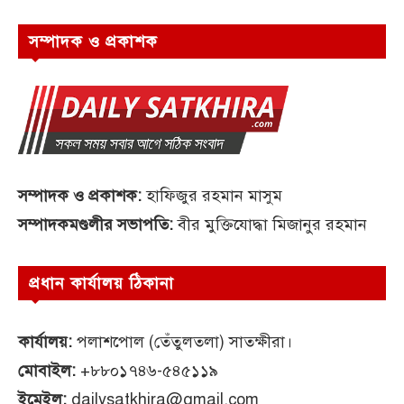
সম্পাদক ও প্রকাশক
সম্পাদক ও প্রকাশক:
হাফিজুর রহমান মাসুম
সম্পাদকমণ্ডলীর সভাপতি:
বীর মুক্তিযোদ্ধা মিজানুর রহমান
প্রধান কার্যালয় ঠিকানা
কার্যালয়:
পলাশপোল (তেঁতুলতলা) সাতক্ষীরা।
মোবাইল:
+৮৮০১৭৪৬-৫৪৫১১৯
ইমেইল:
dailysatkhira@gmail.com