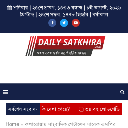
শনিবার | ২৪শে শ্রাবণ, ১৪৩৩ বঙ্গাব্দ | ৮ই আগস্ট, ২০২৬
খ্রিস্টাব্দ | ২৪শে সফর, ১৪৪৮ হিজরি | বর্ষাকাল
ার চেহারা কি দেখা গেছে?
সর্বশেষ সংবাদ-
ভয়াবহ লোডশেডিং, বিদ্যুত – গ্যাস
Home
»
কলারোয়ায় সাংবাদিক পেটালেন সাবেক এমপির