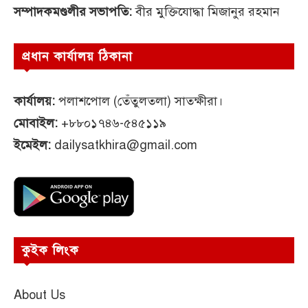
সম্পাদকমণ্ডলীর সভাপতি:
বীর মুক্তিযোদ্ধা মিজানুর রহমান
প্রধান কার্যালয় ঠিকানা
কার্যালয়:
পলাশপোল (তেঁতুলতলা) সাতক্ষীরা।
মোবাইল:
+৮৮০১৭৪৬-৫৪৫১১৯
ইমেইল:
dailysatkhira@gmail.com
কুইক লিংক
About Us