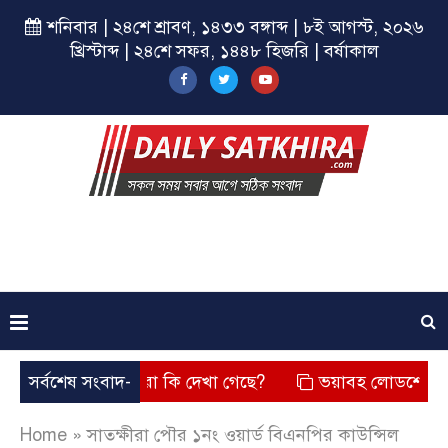
শনিবার | ২৪শে শ্রাবণ, ১৪৩৩ বঙ্গাব্দ | ৮ই আগস্ট, ২০২৬
খ্রিস্টাব্দ | ২৪শে সফর, ১৪৪৮ হিজরি | বর্ষাকাল
ছে? তার চেহারা কি দেখা গেছে?
সর্বশেষ সংবাদ-
ভয়াবহ লোডশেডিং, বিদ্যুত – 
Home
»
সাতক্ষীরা পৌর ১নং ওয়ার্ড বিএনপির কাউন্সিল