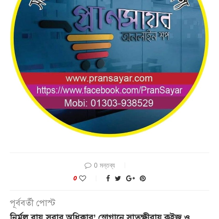
0 মন্তব্য
0
পূর্ববর্তী পোস্ট
নির্মল বায়ু সবার অধিকার’ স্লোগানে সাতক্ষীরায় কুইজ ও