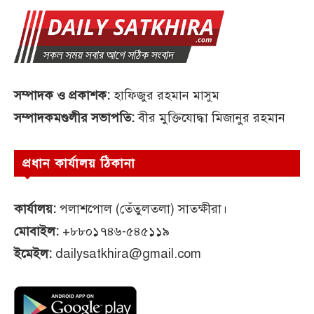
সম্পাদক ও প্রকাশক:
হাফিজুর রহমান মাসুম
সম্পাদকমণ্ডলীর সভাপতি:
বীর মুক্তিযোদ্ধা মিজানুর রহমান
প্রধান কার্যালয় ঠিকানা
কার্যালয়:
পলাশপোল (তেঁতুলতলা) সাতক্ষীরা।
মোবাইল:
+৮৮০১৭৪৬-৫৪৫১১৯
ইমেইল:
dailysatkhira@gmail.com