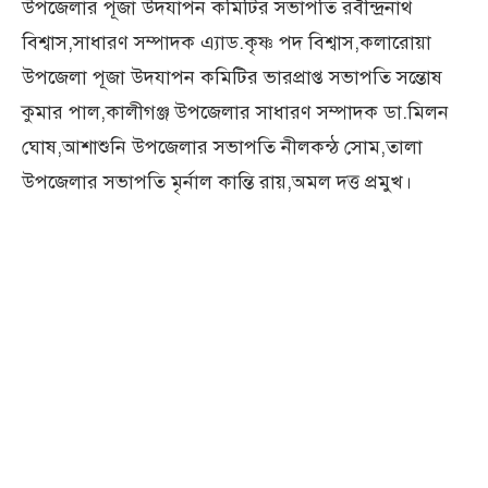
উপজেলার পূজা উদযাপন কমিটির সভাপতি রবীন্দ্রনাথ
বিশ্বাস,সাধারণ সম্পাদক এ্যাড.কৃষ্ণ পদ বিশ্বাস,কলারোয়া
উপজেলা পূজা উদযাপন কমিটির ভারপ্রাপ্ত সভাপতি সন্তোষ
কুমার পাল,কালীগঞ্জ উপজেলার সাধারণ সম্পাদক ডা.মিলন
ঘোষ,আশাশুনি উপজেলার সভাপতি নীলকন্ঠ সোম,তালা
উপজেলার সভাপতি মৃর্নাল কান্তি রায়,অমল দত্ত প্রমুখ।