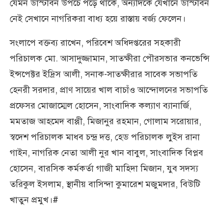
যেমন ডাস্টবিন উপচে পড়ে থাকে, অন্যদিকে যেখানে ডাস্টবিন
নেই সেখানে নাগরিকরা বাধ্য হয়ে রাস্তায় বর্জ্য ফেলেন।
সংলাপে বক্তব্য রাখেন, পরিবেশ অধিদপ্তরের সহকারী
পরিচালক মো. আসাদুজ্জামান, সাতক্ষীরা পৌরসভার কনভেন্সি
ইন্সপেক্টর ইদ্রিস আলী, সনাক-সাতক্ষীরার সাবেক সভাপতি
হেনরী সরদার, প্রাণ সায়ের খাল বাচাঁও আন্দোলনের সভাপতি
প্রফেসর মোজাম্মেল হোসেন, সাংবাদিক কল্যাণ ব্যানার্জি,
মমতাজ আহমেদ বাপ্পী, মিজানুর রহমান, গোলাম সরোয়ার,
স্বদেশ পরিচালক মাধব চন্দ্র দত্ত, হেড পরিচালক লুইস রানা
গাইন, নাগরিক নেতা আলী নুর খান বাবুল, সাংবাদিক বিপ্লব
হোসেন, বারসিক কর্মকর্তা গাজী মাহিদা মিজান, যুব সদস্য
তরিকুল ইসলাম, স্থানীয় বাসিন্দা কুমারেশ মজুমদার, বিউটি
খাতুন প্রমুখ।#