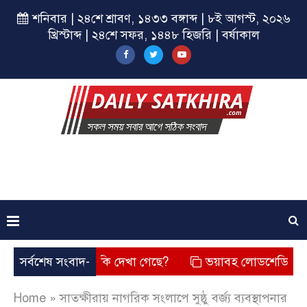
শনিবার | ২৪শে শ্রাবণ, ১৪৩৩ বঙ্গাব্দ | ৮ই আগস্ট, ২০২৬
খ্রিস্টাব্দ | ২৪শে সফর, ১৪৪৮ হিজরি | বর্ষাকাল
? তার চেহারা কি দেখা গেছে?
সর্বশেষ সংবাদ-
ভয়াবহ লোডশেডিং, বিদ্যুত – গ্য
Home
»
সাতক্ষীরায় নাগরিক সংলাপে সুষ্ঠু বর্জ্য ব্যবস্থাপনার