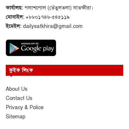
কার্যালয়:
পলাশপোল (তেঁতুলতলা) সাতক্ষীরা।
মোবাইল:
+৮৮০১৭৪৬-৫৪৫১১৯
ইমেইল:
dailysatkhira@gmail.com
কুইক লিংক
About Us
Contact Us
Privacy & Police
Sitemap