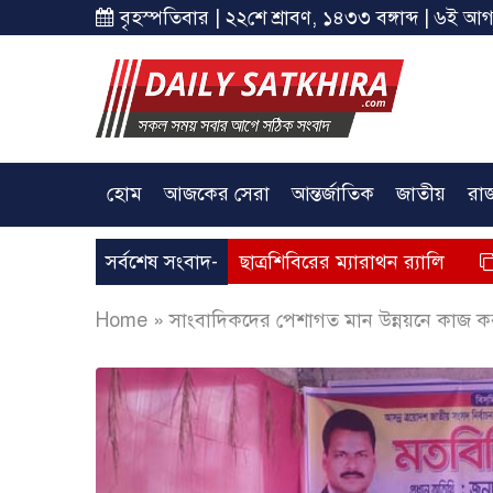
বৃহস্পতিবার | ২২শে শ্রাবণ, ১৪৩৩ বঙ্গাব্দ | ৬ই আগ
হোম
আজকের সেরা
আন্তর্জাতিক
জাতীয়
রা
় বর্ষে সাতক্ষীরায় ছাত্রশিবিরের ম্যারাথন র‌্যালি
সর্বশেষ সংবাদ-
সাতক্ষীরায় 
Home
»
সাংবাদিকদের পেশাগত মান উন্নয়নে কাজ ক