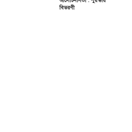
আলোচনাসভা : পুরস্কার
বিতরণী