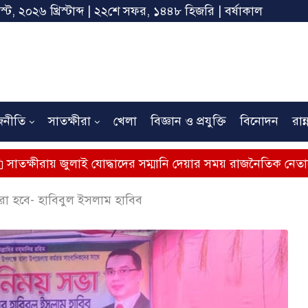
স্ট, ২০২৬ খ্রিস্টাব্দ | ২২শে সফর, ১৪৪৮ হিজরি | বর্ষাকাল
জনীতি
সাতক্ষীরা
খেলা
বিজ্ঞান ও প্রযুক্তি
বিনোদন
রান্
জুলাই যোদ্ধাদের সম্মানি দেয়ার সময় রাজনৈতিক নেতাদের মঞ্চে না 
রা হবে- হাবিবুল ইসলাম হাবিব