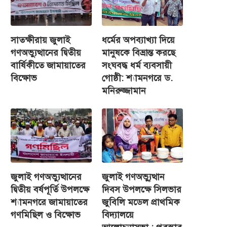
সাতক্ষীরায় জুলাই
ধর্মের অপব্যাখ্যা দিয়ে
গণঅভ্যুত্থানের দ্বিতীয়
মানুষকে বিভ্রান্ত করছে
বার্ষিকীতে জামায়াতের
সংঘবদ্ধ ধর্ম ব্যবসায়ী
বিক্ষোভ
গোষ্ঠী: শ্যামনগরে ড.
মনিরুজ্জামান
জুলাই গণঅভ্যুত্থানের
জুলাই গণঅভ্যু্ত্থান
দ্বিতীয় বর্ষপূর্তি উপলক্ষে
দিবস উপলক্ষে সিলভার
শ্যামনগরে জামায়াতের
জুবিলি মডেল প্রাথমিক
গণমিছিল ও বিক্ষোভ
বিদ্যালয়ে