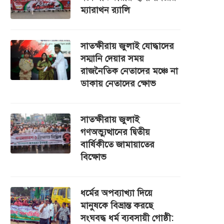
ম্যারাথন র‌্যালি
সাতক্ষীরায় জুলাই যোদ্ধাদের
সম্মানি দেয়ার সময়
রাজনৈতিক নেতাদের মঞ্চে না
ডাকায় নেতাদের ক্ষোভ
সাতক্ষীরায় জুলাই
গণঅভ্যুত্থানের দ্বিতীয়
বার্ষিকীতে জামায়াতের
বিক্ষোভ
ধর্মের অপব্যাখ্যা দিয়ে
মানুষকে বিভ্রান্ত করছে
সংঘবদ্ধ ধর্ম ব্যবসায়ী গোষ্ঠী: