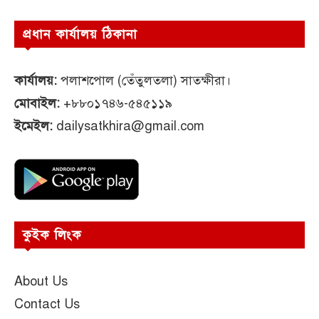
প্রধান কার্যালয় ঠিকানা
কার্যালয়:
পলাশপোল (তেঁতুলতলা) সাতক্ষীরা।
মোবাইল:
+৮৮০১৭৪৬-৫৪৫১১৯
ইমেইল:
dailysatkhira@gmail.com
কুইক লিংক
About Us
Contact Us