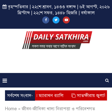
বৃহস্পতিবার | ২২শে শ্রাবণ, ১৪৩৩ বঙ্গাব্দ | ৬ই আগস্ট, ২০২৬
খ্রিস্টাব্দ | ২২শে সফর, ১৪৪৮ হিজরি | বর্ষাকাল
ছাত্রশিবিরের ম্যারাথন র‌্যালি
সর্বশেষ সংবাদ-
সাতক্ষীরায় জুলাই যোদ্ধাদের স
Home
»
জীবন-জীবিকা খাদ্য নিরাপত্তা ও পরিবেশগত