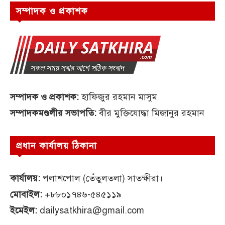
সম্পাদক ও প্রকাশক
সম্পাদক ও প্রকাশক:
হাফিজুর রহমান মাসুম
সম্পাদকমণ্ডলীর সভাপতি:
বীর মুক্তিযোদ্ধা মিজানুর রহমান
প্রধান কার্যালয় ঠিকানা
কার্যালয়:
পলাশপোল (তেঁতুলতলা) সাতক্ষীরা।
মোবাইল:
+৮৮০১৭৪৬-৫৪৫১১৯
ইমেইল:
dailysatkhira@gmail.com