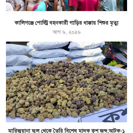
কালিগঞ্জে পোল্ট্রি বহনকারী গাড়ির ধাক্কায় শিশুর মৃত্যু
আগ ৬, ২০২৬
মারিজুয়ানা ফুল থেকে তৈরি বিশেষ মাদক কুশ জব্দ,আটক-১