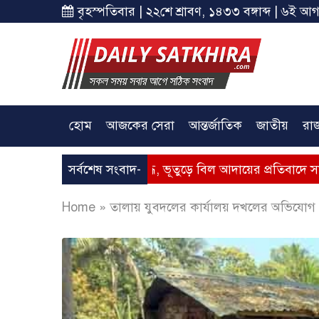
বৃহস্পতিবার | ২২শে শ্রাবণ, ১৪৩৩ বঙ্গাব্দ | ৬ই আগ
হোম
আজকের সেরা
আন্তর্জাতিক
জাতীয়
রা
গ্যাসের মূল্যবৃদ্ধি, ভূতুড়ে বিল আদায়ের প্রতিবাদে সাতক্ষীরায় অবস্থ
সর্বশেষ সংবাদ-
Home
»
তালায় যুবদলের কার্যালয় দখলের অভিযোগ : 