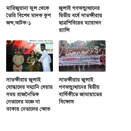
মারিজুয়ানা ফুল থেকে
জুলাই গণঅভ্যুত্থানের
তৈরি বিশেষ মাদক কুশ
দ্বিতীয় বর্ষে সাতক্ষীরায়
জব্দ,আটক-১
ছাত্রশিবিরের ম্যারাথন
র‌্যালি
সাতক্ষীরায় জুলাই
সাতক্ষীরায় জুলাই
যোদ্ধাদের সম্মানি দেয়ার
গণঅভ্যুত্থানের দ্বিতীয়
সময় রাজনৈতিক
বার্ষিকীতে জামায়াতের
নেতাদের মঞ্চে না
বিক্ষোভ
ডাকায় নেতাদের ক্ষোভ