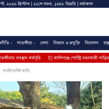
স্ট, ২০২৬ খ্রিস্টাব্দ | ২২শে সফর, ১৪৪৮ হিজরি | বর্ষাকাল
জনীতি
সাতক্ষীরা
খেলা
বিজ্ঞান ও প্রযুক্তি
বিনোদন
রান্
ান কর্মসূচি
কালিগঞ্জে পোল্ট্রি বহনকারী গাড়ির ধাক্কায় শিশুর ম
পাল্টাপাল্টি দাবি