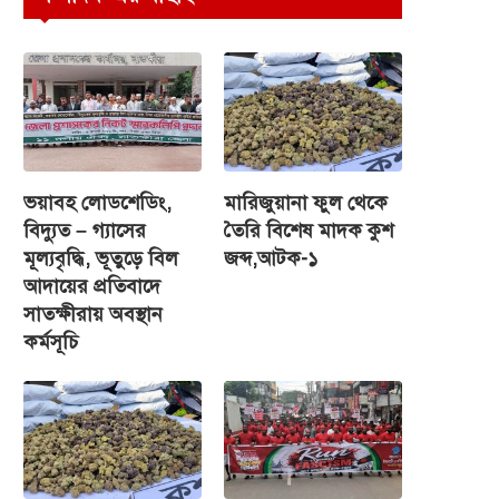
ভয়াবহ লোডশেডিং,
মারিজুয়ানা ফুল থেকে
বিদ্যুত – গ্যাসের
তৈরি বিশেষ মাদক কুশ
মূল্যবৃদ্ধি, ভূতুড়ে বিল
জব্দ,আটক-১
আদায়ের প্রতিবাদে
সাতক্ষীরায় অবস্থান
কর্মসূচি