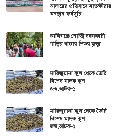
আদায়ের প্রতিবাদে সাতক্ষীরায়
অবস্থান কর্মসূচি
কালিগঞ্জে পোল্ট্রি বহনকারী
গাড়ির ধাক্কায় শিশুর মৃত্যু
মারিজুয়ানা ফুল থেকে তৈরি
বিশেষ মাদক কুশ
জব্দ,আটক-১
মারিজুয়ানা ফুল থেকে তৈরি
বিশেষ মাদক কুশ
জব্দ,আটক-১