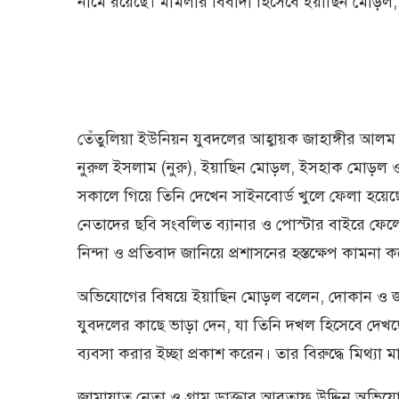
নামে রয়েছে। মামলার বিবাদী হিসেবে ইয়াছিন মোড়ল
তেঁতুলিয়া ইউনিয়ন যুবদলের আহ্বায়ক জাহাঙ্গীর আলম 
নুরুল ইসলাম (নুরু), ইয়াছিন মোড়ল, ইসহাক মোড়ল
সকালে গিয়ে তিনি দেখেন সাইনবোর্ড খুলে ফেলা হয়ে
নেতাদের ছবি সংবলিত ব্যানার ও পোস্টার বাইরে ফে
নিন্দা ও প্রতিবাদ জানিয়ে প্রশাসনের হস্তক্ষেপ কামনা 
অভিযোগের বিষয়ে ইয়াছিন মোড়ল বলেন, দোকান ও জম
যুবদলের কাছে ভাড়া দেন, যা তিনি দখল হিসেবে দেখ
ব্যবসা করার ইচ্ছা প্রকাশ করেন। তার বিরুদ্ধে মিথ্য
জামায়াত নেতা ও গ্রাম ডাক্তার আবতাফ উদ্দিন অভিযো