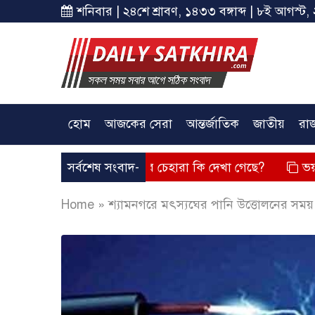
শনিবার | ২৪শে শ্রাবণ, ১৪৩৩ বঙ্গাব্দ | ৮ই আগস্ট, 
হোম
আজকের সেরা
আন্তর্জাতিক
জাতীয়
রা
্তব্য দিয়েছে? তার চেহারা কি দেখা গেছে?
সর্বশেষ সংবাদ-
ভয়াবহ লোডশেডিং,
Home
»
শ্যামনগরে মৎস্যঘের পানি উত্তোলনের সময় বিদ্য