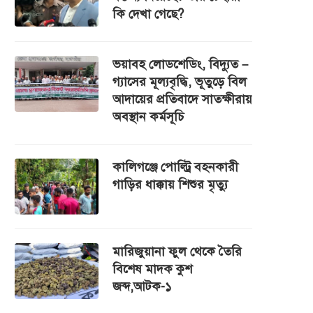
কি দেখা গেছে?
ভয়াবহ লোডশেডিং, বিদ্যুত –
গ্যাসের মূল্যবৃদ্ধি, ভূতুড়ে বিল
আদায়ের প্রতিবাদে সাতক্ষীরায়
অবস্থান কর্মসূচি
কালিগঞ্জে পোল্ট্রি বহনকারী
গাড়ির ধাক্কায় শিশুর মৃত্যু
মারিজুয়ানা ফুল থেকে তৈরি
বিশেষ মাদক কুশ
জব্দ,আটক-১