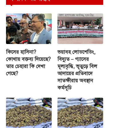
কিসের হাসিনা?
ভয়াবহ লোডশেডিং,
কোথায় বক্তব্য দিয়েছে?
বিদ্যুত – গ্যাসের
তার চেহারা কি দেখা
মূল্যবৃদ্ধি, ভূতুড়ে বিল
গেছে?
আদায়ের প্রতিবাদে
সাতক্ষীরায় অবস্থান
কর্মসূচি