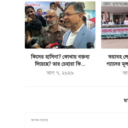
কিসের হাসিনা? কোথায় বক্তব্য
ভয়াবহ লো
দিয়েছে? তার চেহারা কি...
গ্যাসের মূল্
আগ ৭, ২০২৬
আ
ম