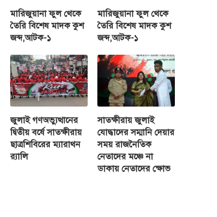
মারিজুয়ানা ফুল থেকে
মারিজুয়ানা ফুল থেকে
তৈরি বিশেষ মাদক কুশ
তৈরি বিশেষ মাদক কুশ
জব্দ,আটক-১
জব্দ,আটক-১
জুলাই গণঅভ্যুত্থানের
সাতক্ষীরায় জুলাই
দ্বিতীয় বর্ষে সাতক্ষীরায়
যোদ্ধাদের সম্মানি দেয়ার
ছাত্রশিবিরের ম্যারাথন
সময় রাজনৈতিক
র‌্যালি
নেতাদের মঞ্চে না
ডাকায় নেতাদের ক্ষোভ