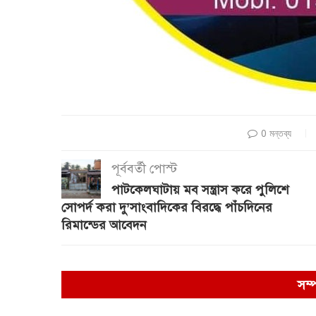
0 মন্তব্য
পূর্ববর্তী পোস্ট
পাটকেলঘাটায় মব সন্ত্রাস করে পুলিশে
সোপর্দ করা দু’সাংবাদিকের বিরদ্ধে পাঁচদিনের
রিমান্ডের আবেদন
সম্