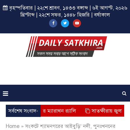
বৃহস্পতিবার | ২২শে শ্রাবণ, ১৪৩৩ বঙ্গাব্দ | ৬ই আগস্ট, ২০২৬
খ্রিস্টাব্দ | ২২শে সফর, ১৪৪৮ হিজরি | বর্ষাকাল
় ছাত্রশিবিরের ম্যারাথন র‌্যালি
সর্বশেষ সংবাদ-
সাতক্ষীরায় জুলাই যোদ্ধাদের 
Home
»
সংকটে শ্যামনগরের আইবুড়ি’ নদী, পুনঃখননের