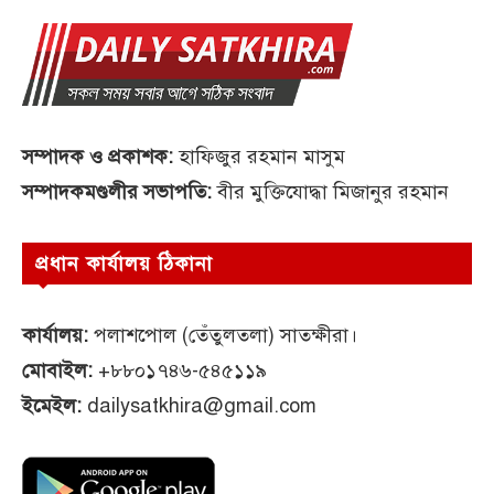
সম্পাদক ও প্রকাশক:
হাফিজুর রহমান মাসুম
সম্পাদকমণ্ডলীর সভাপতি:
বীর মুক্তিযোদ্ধা মিজানুর রহমান
প্রধান কার্যালয় ঠিকানা
কার্যালয়:
পলাশপোল (তেঁতুলতলা) সাতক্ষীরা।
মোবাইল:
+৮৮০১৭৪৬-৫৪৫১১৯
ইমেইল:
dailysatkhira@gmail.com