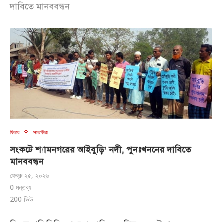
দাবিতে মানববন্ধন
ফিচার
সাতক্ষীরা
সংকটে শ্যামনগরের আইবুড়ি’ নদী, পুনঃখননের দাবিতে
মানববন্ধন
ফেব্রু ২৫, ২০২৬
0 মন্তব্য
200
ভিউ