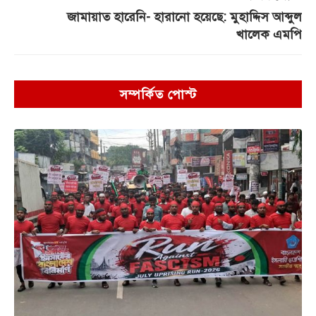
জামায়াত হারেনি- হারানো হয়েছে: মুহাদ্দিস আব্দুল
খালেক এমপি
সম্পর্কিত পোস্ট