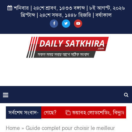
শনিবার | ২৪শে শ্রাবণ, ১৪৩৩ বঙ্গাব্দ | ৮ই আগস্ট, ২০২৬
খ্রিস্টাব্দ | ২৪শে সফর, ১৪৪৮ হিজরি | বর্ষাকাল
া কি দেখা গেছে?
সর্বশেষ সংবাদ-
ভয়াবহ লোডশেডিং, বিদ্যুত – গ্যাসের মূল্যবৃ
Home
»
Guide complet pour choisir le meilleur