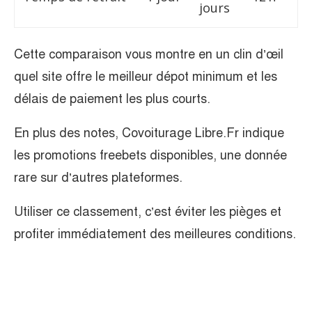
jours
Cette comparaison vous montre en un clin d’œil
quel site offre le meilleur dépot minimum et les
délais de paiement les plus courts.
En plus des notes, Covoiturage Libre.Fr indique
les promotions freebets disponibles, une donnée
rare sur d’autres plateformes.
Utiliser ce classement, c’est éviter les pièges et
profiter immédiatement des meilleures conditions.