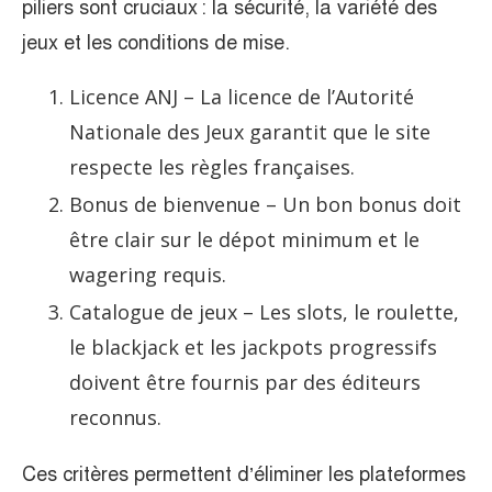
piliers sont cruciaux : la sécurité, la variété des
jeux et les conditions de mise.
Licence ANJ – La licence de l’Autorité
Nationale des Jeux garantit que le site
respecte les règles françaises.
Bonus de bienvenue – Un bon bonus doit
être clair sur le dépot minimum et le
wagering requis.
Catalogue de jeux – Les slots, le roulette,
le blackjack et les jackpots progressifs
doivent être fournis par des éditeurs
reconnus.
Ces critères permettent d’éliminer les plateformes