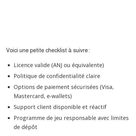
Voici une petite checklist à suivre :
Licence valide (ANJ ou équivalente)
Politique de confidentialité claire
Options de paiement sécurisées (Visa,
Mastercard, e‑wallets)
Support client disponible et réactif
Programme de jeu responsable avec limites
de dépôt