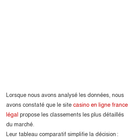
Lorsque nous avons analysé les données, nous
avons constaté que le site
casino en ligne france
légal
propose les classements les plus détaillés
du marché.
Leur tableau comparatif simplifie la décision :