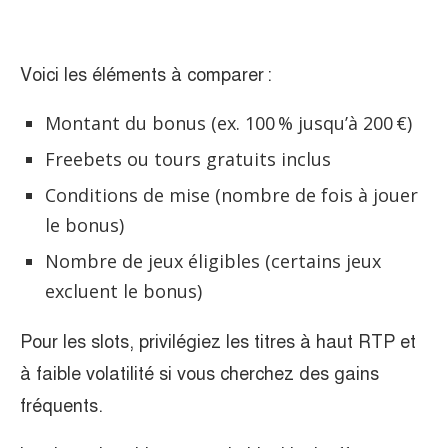
Voici les éléments à comparer :
Montant du bonus (ex. 100 % jusqu’à 200 €)
Freebets ou tours gratuits inclus
Conditions de mise (nombre de fois à jouer
le bonus)
Nombre de jeux éligibles (certains jeux
excluent le bonus)
Pour les slots, privilégiez les titres à haut RTP et
à faible volatilité si vous cherchez des gains
fréquents.