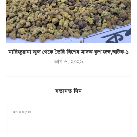
মারিজুয়ানা ফুল থেকে তৈরি বিশেষ মাদক কুশ জব্দ,আটক-১
আগ ৬, ২০২৬
মতামত দিন