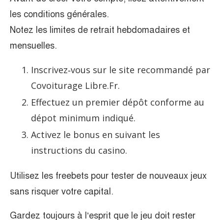
les conditions générales.
Notez les limites de retrait hebdomadaires et
mensuelles.
Inscrivez‑vous sur le site recommandé par
Covoiturage Libre.Fr.
Effectuez un premier dépôt conforme au
dépot minimum indiqué.
Activez le bonus en suivant les
instructions du casino.
Utilisez les freebets pour tester de nouveaux jeux
sans risquer votre capital.
Gardez toujours à l’esprit que le jeu doit rester