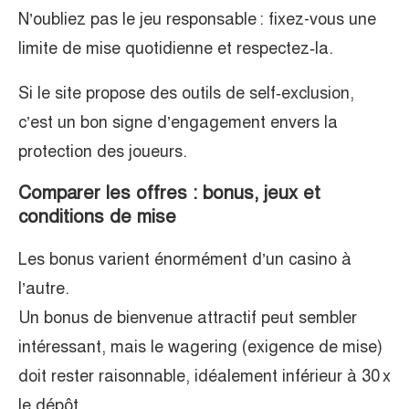
N’oubliez pas le jeu responsable : fixez-vous une
limite de mise quotidienne et respectez‑la.
Si le site propose des outils de self‑exclusion,
c’est un bon signe d’engagement envers la
protection des joueurs.
Comparer les offres : bonus, jeux et
conditions de mise
Les bonus varient énormément d’un casino à
l’autre.
Un bonus de bienvenue attractif peut sembler
intéressant, mais le wagering (exigence de mise)
doit rester raisonnable, idéalement inférieur à 30 x
le dépôt.