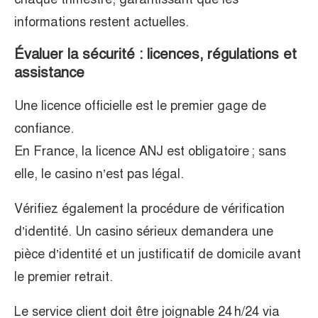
informations restent actuelles.
Évaluer la sécurité : licences, régulations et
assistance
Une licence officielle est le premier gage de
confiance.
En France, la licence ANJ est obligatoire ; sans
elle, le casino n’est pas légal.
Vérifiez également la procédure de vérification
d’identité. Un casino sérieux demandera une
pièce d’identité et un justificatif de domicile avant
le premier retrait.
Le service client doit être joignable 24 h/24 via