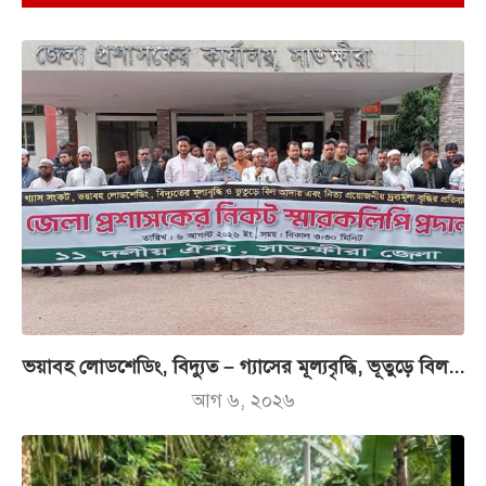
ভয়াবহ লোডশেডিং, বিদ্যুত – গ্যাসের মূল্যবৃদ্ধি, ভূতুড়ে বিল...
আগ ৬, ২০২৬