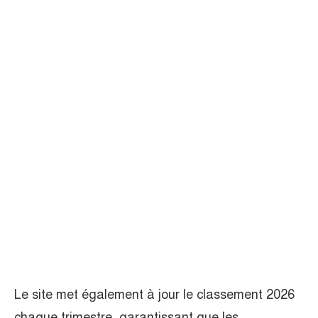
Le site met également à jour le classement 2026
chaque trimestre, garantissant que les