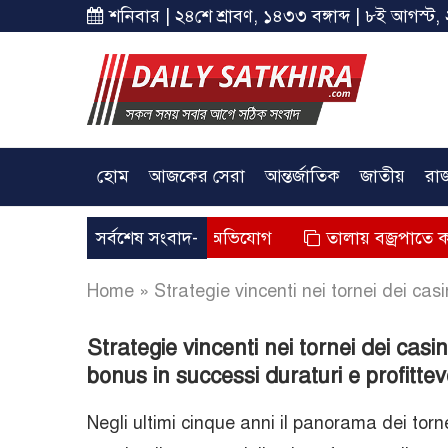
শনিবার | ২৪শে শ্রাবণ, ১৪৩৩ বঙ্গাব্দ | ৮ই আগস্ট, 
হোম
আজকের সেরা
আন্তর্জাতিক
জাতীয়
রা
ায় এক জনের মৃত্যুর অভিযোগ
সর্বশেষ সংবাদ-
তালায় বজ্রপাতে কাপড় ব্যবসা
Home
»
Strategie vincenti nei tornei dei cas
Strategie vincenti nei tornei dei cas
bonus in successi duraturi e profittevo
Negli ultimi cinque anni il panorama dei tor