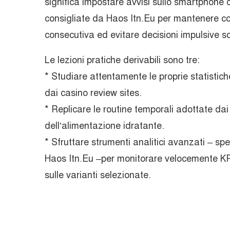
significa impostare avvisi sullo smartphone o 
consigliate da Haos Itn.Eu per mantenere cos
consecutiva ed evitare decisioni impulsive s
Le lezioni pratiche derivabili sono tre:
* Studiare attentamente le proprie statistiche
dai casino review sites.
* Replicare le routine temporali adottate da
dell’alimentazione idratante.
* Sfruttare strumenti analitici avanzati – sp
Haos Itn.Eu –per monitorare velocemente KPI
sulle varianti selezionate.