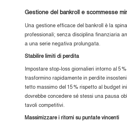
Gestione del bankroll e scommesse mi
Una gestione efficace del bankroll è la spina 
professionali; senza disciplina finanziaria an
a una serie negativa prolungata.
Stabilire limiti di perdita
Impostare stop‑loss giornalieri intorno al 5 % 
trasformino rapidamente in perdite insostenibi
tetto massimo del 15 % rispetto al budget ini
dovrebbe concedere sé stessi una pausa obbl
tavoli competitivi.
Massimizzare i ritorni su puntate vincenti