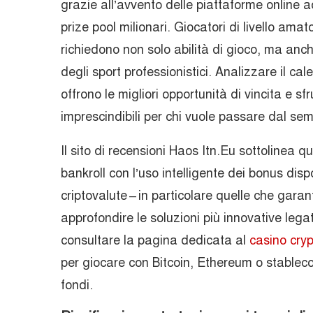
grazie all’avvento delle piattaforme online ad
prize pool milionari. Giocatori di livello ama
richiedono non solo abilità di gioco, ma anch
degli sport professionistici. Analizzare il cal
offrono le migliori opportunità di vincita e s
imprescindibili per chi vuole passare dal se
Il sito di recensioni Haos Itn.Eu sottolinea q
bankroll con l’uso intelligente dei bonus dispo
criptovalute – in particolare quelle che garant
approfondire le soluzioni più innovative lega
consultare la pagina dedicata al
casino cry
per giocare con Bitcoin, Ethereum o stablec
fondi.