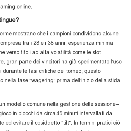
gaming online.
istingue?
ttaforme mostrano che i campioni condividono alcune
 compresa tra i 28 e i 38 anni, esperienza minima
e verso titoli ad alta volatilità come le slot
re, gran parte dei vincitori ha già sperimentato l’uso
di durante le fasi critiche del torneo; questo
 nella fase “wagering” prima dell’inizio della sfida
un modello comune nella gestione delle sessione –
ioco in blocchi da circa 45 minuti intervallati da
ed evitare il cosiddetto “tilt”. In termini pratici ciò