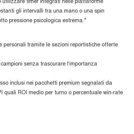
utilizzare timer integrati nelle piattaforme
tanti gli intervalli tra una mano o una spin
otto pressione psicologica estrema.*
 personali tramite le sezioni reportistiche offerte
i campioni senza trascurare l’importanza
esso inclusi nei pacchetti premium segnalati da
 quali ROI medio per turno o percentuale win‑rate