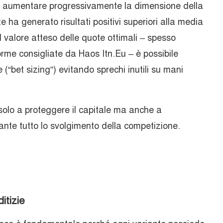
p”: aumentare progressivamente la dimensione della
a generato risultati positivi superiori alla media
l valore atteso delle quote ottimali – spesso
orme consigliate da Haos Itn.Eu – è possibile
“bet sizing”) evitando sprechi inutili su mani
solo a proteggere il capitale ma anche a
nte tutto lo svolgimento della competizione.
itizie