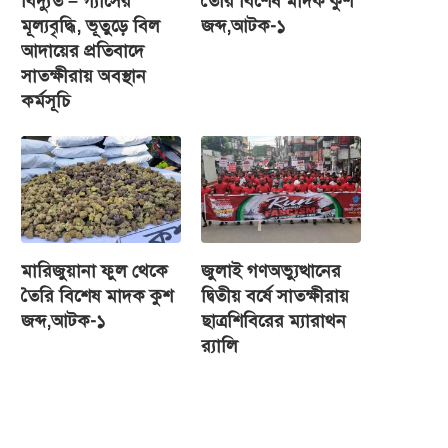
বিদ্যুত – গ্যাসের
তৈরি বিশেষ মাদক কুশ
মূল্যবৃদ্ধি, ভূতুড়ে বিল
জব্দ,আটক-১
আদায়ের প্রতিবাদে
সাতক্ষীরায় অবস্থান
কর্মসূচি
মারিজুয়ানা ফুল থেকে
জুলাই গণঅভ্যুত্থানের
তৈরি বিশেষ মাদক কুশ
দ্বিতীয় বর্ষে সাতক্ষীরায়
জব্দ,আটক-১
ছাত্রশিবিরের ম্যারাথন
র‌্যালি