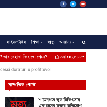
না
লাইফস্টাইল
শিক্ষা
স্বাস্থ্য
অন্যান্য
হারা কি দেখা গেছে?
ভয়াবহ লোডশেডিং, বিদ্যুত – গ্যাসের মূল্
essi duraturi e profittevoli
সাম্প্রতিক পোস্ট
শ্যামনগরে ভুল চিকিৎসায়
এক জনের মৃত্যুর অভিযোগ