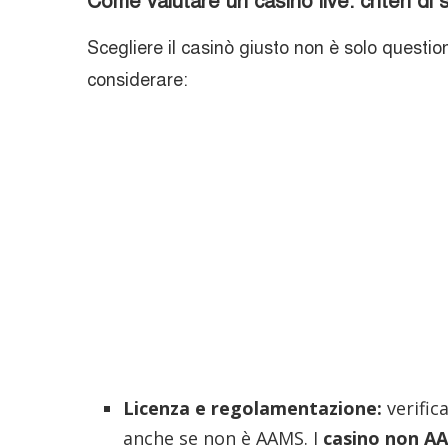
Come valutare un casinò live: criteri di
Scegliere il casinò giusto non è solo questio
considerare:
Licenza e regolamentazione:
verific
anche se non è AAMS. I
casino non AA