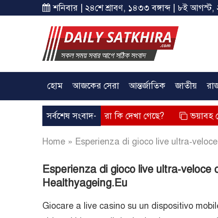
শনিবার | ২৪শে শ্রাবণ, ১৪৩৩ বঙ্গাব্দ | ৮ই আগস্ট, 
হোম
আজকের সেরা
আন্তর্জাতিক
জাতীয়
রা
তব্য দিয়েছে? তার চেহারা কি দেখা গেছে?
সর্বশেষ সংবাদ-
ভয়াবহ লোডশেডিং, ব
Home
»
Esperienza di gioco live ultra‑velo
Esperienza di gioco live ultra‑veloce
Healthyageing.Eu
Giocare a live casino su un dispositivo mobil