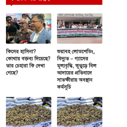
কিসের হাসিনা?
ভয়াবহ লোডশেডিং,
কোথায় বক্তব্য দিয়েছে?
বিদ্যুত – গ্যাসের
তার চেহারা কি দেখা
মূল্যবৃদ্ধি, ভূতুড়ে বিল
গেছে?
আদায়ের প্রতিবাদে
সাতক্ষীরায় অবস্থান
কর্মসূচি