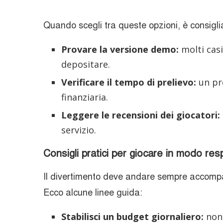
Quando scegli tra queste opzioni, è consiglia
Provare la versione demo:
molti casi
depositare.
Verificare il tempo di prelievo:
un pre
finanziaria.
Leggere le recensioni dei giocatori:
servizio.
Consigli pratici per giocare in modo res
Il divertimento deve andare sempre accomp
Ecco alcune linee guida:
Stabilisci un budget giornaliero:
non 