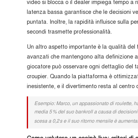
video si blocca o il dealer impiega tempo a 
latenza bassa garantisce che le decisioni ve
puntata. Inoltre, la rapidità influisce sulla pe
secondi trasmette professionalità.
Un altro aspetto importante è la qualità del 
avanzati che mantengono alta definizione a
giocatore può osservare ogni dettaglio del t
croupier. Quando la piattaforma è ottimizzat
inesistente, e il divertimento resta al centro 
Esempio: Marco, un appassionato di roulette, ha
media 5 % del suo bankroll a causa di decisioni 
scesa a 0,2 s e il suo ritorno mensile è aumenta