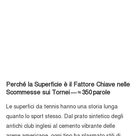
Perché la Superficie è il Fattore Chiave nelle
Scommesse sui Tornei — ≈ 350 parole
Le superfici da tennis hanno una storia lunga
quanto lo sport stesso. Dal prato sintetico degli
antichi club inglesi al cemento vibrante delle
arene americane, ogni tipo ha plasmato stili di