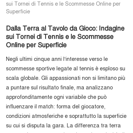
sui Tornei di Tennis e le Scommesse Online per
Superficie
Dalla Terra al Tavolo da Gioco: Indagine
sui Tornei di Tennis e le Scommesse
Online per Superficie
Negli ultimi cinque anni l’interesse verso le
scommesse sportive legate al tennis è esploso su
scala globale. Gli appassionati non si limitano più
a puntare sul risultato finale, ma analizzano
approfonditamente ogni variabile che può
influenzare il match: forma del giocatore,
condizioni atmosferiche e soprattutto la superficie
su cui si disputa la gara. La differenza tra terra