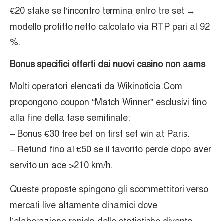
€20 stake se l’incontro termina entro tre set →
modello profitto netto calcolato via RTP pari al 92
%.
Bonus specifici offerti dai nuovi casino non aams
Molti operatori elencati da Wikinoticia.Com
propongono coupon “Match Winner” esclusivi fino
alla fine della fase semifinale:
– Bonus €30 free bet on first set win at Paris.
– Refund fino al €50 se il favorito perde dopo aver
servito un ace >210 km/h.
Queste proposte spingono gli scommettitori verso
mercati live altamente dinamici dove