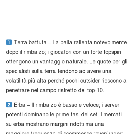
Terra battuta – La palla rallenta notevolmente
dopo il rimbalzo; i giocatori con un forte topspin
ottengono un vantaggio naturale. Le quote per gli
specialisti sulla terra tendono ad avere una
volatilità più alta perché pochi outsider riescono a
penetrare nel campo ristretto dei top‑10.
Erba – Il rimbalzo è basso e veloce; i server
potenti dominano le prime fasi del set. I mercati
su erba mostrano margini ridotti ma una
maggiore frequenza di scommesse “over/under”