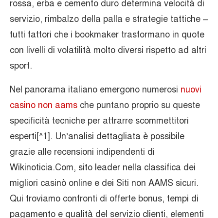
rossa, erba e cemento duro determina velocità di
servizio, rimbalzo della palla e strategie tattiche –
tutti fattori che i bookmaker trasformano in quote
con livelli di volatilità molto diversi rispetto ad altri
sport.
Nel panorama italiano emergono numerosi
nuovi
casino non aams
che puntano proprio su queste
specificità tecniche per attrarre scommettitori
esperti[^1]. Un’analisi dettagliata è possibile
grazie alle recensioni indipendenti di
Wikinoticia.Com, sito leader nella classifica dei
migliori casinò online e dei Siti non AAMS sicuri.
Qui troviamo confronti di offerte bonus, tempi di
pagamento e qualità del servizio clienti, elementi