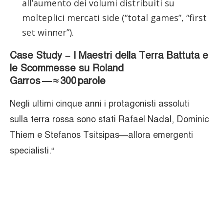
all’aumento dei volumi distribuiti su
molteplici mercati side (“total games”, “first
set winner”).
Case Study – I Maestri della Terra Battuta e
le Scommesse su Roland
Garros — ≈ 300 parole
Negli ultimi cinque anni i protagonisti assoluti
sulla terra rossa sono stati Rafael Nadal, Dominic
Thiem e Stefanos Tsitsipas—allora emergenti
specialisti.“