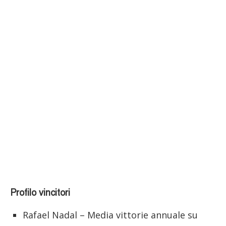
Profilo vincitori
Rafael Nadal – Media vittorie annuale su