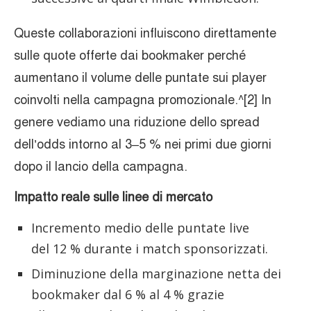
Queste collaborazioni influiscono direttamente
sulle quote offerte dai bookmaker perché
aumentano il volume delle puntate sui player
coinvolti nella campagna promozionale.^[2] In
genere vediamo una riduzione dello spread
dell’odds intorno al 3–5 % nei primi due giorni
dopo il lancio della campagna.
Impatto reale sulle linee di mercato
Incremento medio delle puntate live
del 12 % durante i match sponsorizzati.
Diminuzione della marginazione netta dei
bookmaker dal 6 % al 4 % grazie