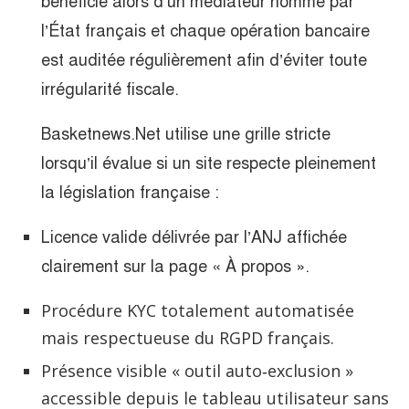
bénéficie alors d’un médiateur nommé par
l’État français et chaque opération bancaire
est auditée régulièrement afin d’éviter toute
irrégularité fiscale.
Basketnews.Net utilise une grille stricte
lorsqu’il évalue si un site respecte pleinement
la législation française :
Licence valide délivrée par l’ANJ affichée
clairement sur la page « À propos ».
Procédure KYC totalement automatisée
mais respectueuse du RGPD français.
Présence visible « outil auto‑exclusion »
accessible depuis le tableau utilisateur sans