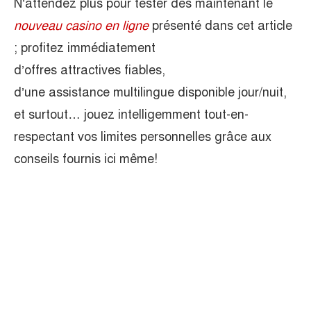
N’attendez plus pour tester dès maintenant le
nouveau casino en ligne
présenté dans cet article
; profitez immédiatement
d’offres attractives fiables,
d’une assistance multilingue disponible jour/nuit,
et surtout… jouez intelligemment tout-en-
respectant vos limites personnelles grâce aux
conseils fournis ici même!