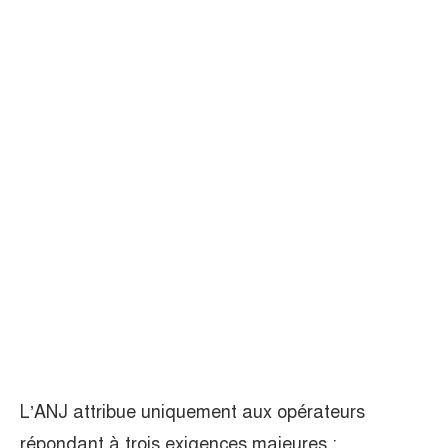
L’ANJ attribue uniquement aux opérateurs
répondant à trois exigences majeures :