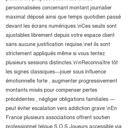
personnalisées concernant montant journalier
maximal déposé ainsi que temps quotidien passé
devant les écrans numériques.\nCes seuils sont
ajustables librement depuis votre espace client
sans aucune justification requise,\net ils sont
strictement appliqués même si vous tentez
plusieurs sessions distinctes.\n\nReconnaître tôt
les signes classiques—jouer sous influence
émotionnelle forte , augmenter progressivement
montants misés pour compenser pertes
précédentes , négliger obligations familiales —
peut éviter escalation vers addiction grave.\nEn
France plusieurs associations offrent soutien
professionnel telque S.O.S Joueurs accessible via