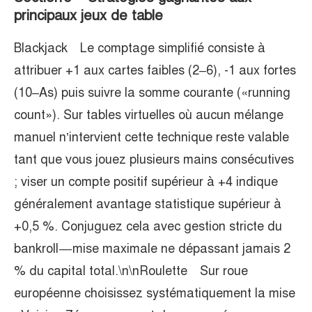
principaux jeux de table
Blackjack Le comptage simplifié consiste à
attribuer +1 aux cartes faibles (2–6), -1 aux fortes
(10–As) puis suivre la somme courante («​running
count​»). Sur tables virtuelles où aucun mélange
manuel n’intervient cette technique reste valable
tant que vous jouez plusieurs mains consécutives
; viser un compte positif supérieur à +4 indique
généralement avantage statistique supérieur à
+0,5 %. Conjuguez cela avec gestion stricte du
bankroll — mise maximale ne dépassant jamais 2
% du capital total.\n\nRoulette Sur roue
européenne choisissez systématiquement la mise