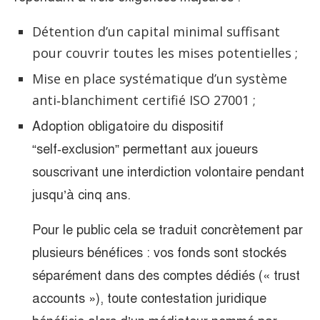
Détention d’un capital minimal suffisant
pour couvrir toutes les mises potentielles ;
Mise en place systématique d’un système
anti‑blanchiment certifié ISO 27001 ;
Adoption obligatoire du dispositif
“self‑exclusion” permettant aux joueurs
souscrivant une interdiction volontaire pendant
jusqu’à cinq ans.
Pour le public cela se traduit concrètement par
plusieurs bénéfices : vos fonds sont stockés
séparément dans des comptes dédiés (« trust
accounts »), toute contestation juridique