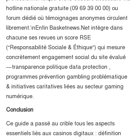
hotline nationale gratuite (09 69 39 00 00) ou
forum dédié où témoignages anonymes circulent
librement.\nEnfin Basketnews.Net intègre dans
chacune ses revues un score RSE
(“Responsabilité Sociale & Éthique”) qui mesure
concrètement engagement social du site évalué
— transparence politique data protection ,
programmes prévention gambling problématique
& initiatives caritatives liées au secteur gaming
numérique.
Conclusion
Ce guide a passé au crible tous les aspects
essentiels liés aux casinos digitaux : définition