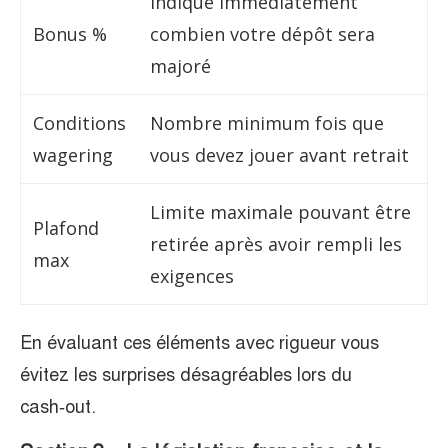
Indique immédiatement
Bonus %
combien votre dépôt sera
majoré
Conditions
Nombre minimum fois que
wagering
vous devez jouer avant retrait
Limite maximale pouvant être
Plafond
retirée après avoir rempli les
max
exigences
En évaluant ces éléments avec rigueur vous
évitez les surprises désagréables lors du
cash‑out.