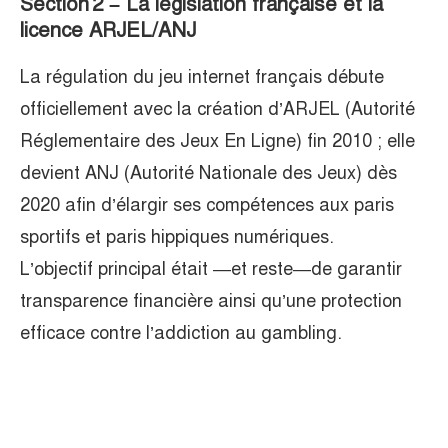
Section 2 – La législation française et la
licence ARJEL/ANJ
La régulation du jeu internet français débute
officiellement avec la création d’ARJEL (Autorité
Réglementaire des Jeux En Ligne) fin 2010 ; elle
devient ANJ (Autorité Nationale des Jeux) dès
2020 afin d’élargir ses compétences aux paris
sportifs et paris hippiques numériques.
L’objectif principal était —et reste—de garantir
transparence financière ainsi qu’une protection
efficace contre l’addiction au gambling.