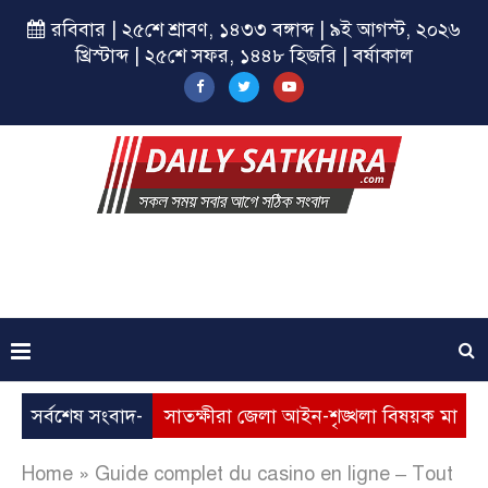
রবিবার | ২৫শে শ্রাবণ, ১৪৩৩ বঙ্গাব্দ | ৯ই আগস্ট, ২০২৬
খ্রিস্টাব্দ | ২৫শে সফর, ১৪৪৮ হিজরি | বর্ষাকাল
 সভা
সর্বশেষ সংবাদ-
সাতক্ষীরা জেলা আইন-শৃঙ্খলা বিষয়ক মাসিক সভা
Home
»
Guide complet du casino en ligne – Tout