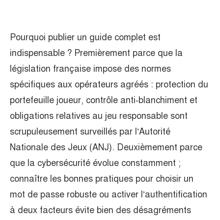
Pourquoi publier un guide complet est
indispensable ? Premièrement parce que la
législation française impose des normes
spécifiques aux opérateurs agréés : protection du
portefeuille joueur, contrôle anti‑blanchiment et
obligations relatives au jeu responsable sont
scrupuleusement surveillés par l’Autorité
Nationale des Jeux (ANJ). Deuxièmement parce
que la cybersécurité évolue constamment ;
connaître les bonnes pratiques pour choisir un
mot de passe robuste ou activer l’authentification
à deux facteurs évite bien des désagréments