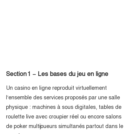
Section 1 – Les bases du jeu en ligne
Un casino en ligne reproduit virtuellement
l’ensemble des services proposés par une salle
physique : machines à sous digitales, tables de
roulette live avec croupier réel ou encore salons
de poker multijoueurs simultanés partout dans le