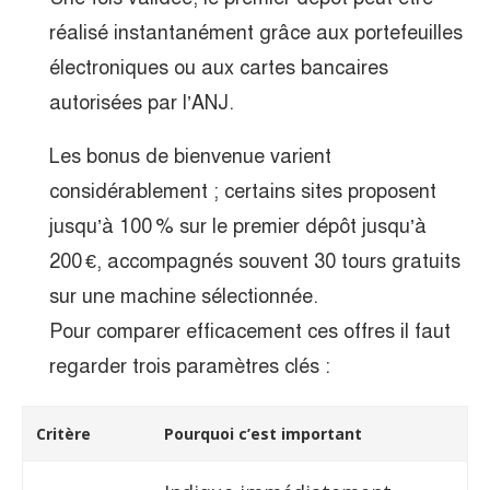
réalisé instantanément grâce aux portefeuilles
électroniques ou aux cartes bancaires
autorisées par l’ANJ.
Les bonus de bienvenue varient
considérablement ; certains sites proposent
jusqu’à 100 % sur le premier dépôt jusqu’à
200 €, accompagnés souvent 30 tours gratuits
sur une machine sélectionnée.
Pour comparer efficacement ces offres il faut
regarder trois paramètres clés :
Critère
Pourquoi c’est important