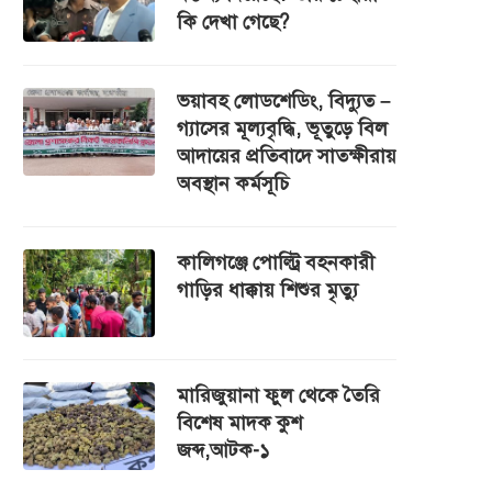
কি দেখা গেছে?
ভয়াবহ লোডশেডিং, বিদ্যুত –
গ্যাসের মূল্যবৃদ্ধি, ভূতুড়ে বিল
আদায়ের প্রতিবাদে সাতক্ষীরায়
অবস্থান কর্মসূচি
কালিগঞ্জে পোল্ট্রি বহনকারী
গাড়ির ধাক্কায় শিশুর মৃত্যু
মারিজুয়ানা ফুল থেকে তৈরি
বিশেষ মাদক কুশ
জব্দ,আটক-১