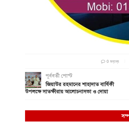
0 মন্তব্য
পূর্ববর্তী পোস্ট
জিয়াউর রহমানের শাহাদাত বার্ষিকী
উপলক্ষে সাতক্ষীরায় আলোচনাসভা ও দোয়া
সম্