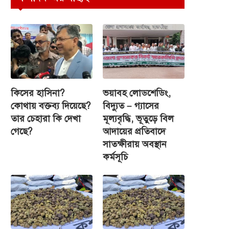
কিসের হাসিনা?
ভয়াবহ লোডশেডিং,
কোথায় বক্তব্য দিয়েছে?
বিদ্যুত – গ্যাসের
তার চেহারা কি দেখা
মূল্যবৃদ্ধি, ভূতুড়ে বিল
গেছে?
আদায়ের প্রতিবাদে
সাতক্ষীরায় অবস্থান
কর্মসূচি