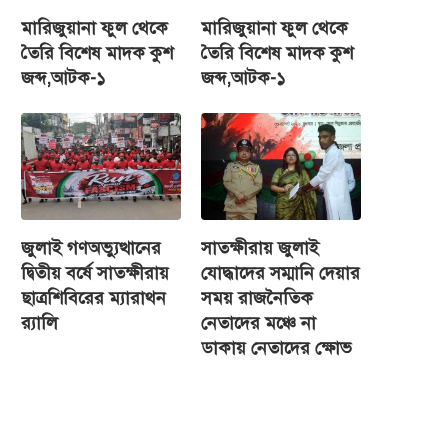
মারিজুয়ানা ফুল থেকে
মারিজুয়ানা ফুল থেকে
তৈরি বিশেষ মাদক কুশ
তৈরি বিশেষ মাদক কুশ
জব্দ,আটক-১
জব্দ,আটক-১
জুলাই গণঅভ্যুত্থানের
সাতক্ষীরায় জুলাই
দ্বিতীয় বর্ষে সাতক্ষীরায়
যোদ্ধাদের সম্মানি দেয়ার
ছাত্রশিবিরের ম্যারাথন
সময় রাজনৈতিক
র‌্যালি
নেতাদের মঞ্চে না
ডাকায় নেতাদের ক্ষোভ