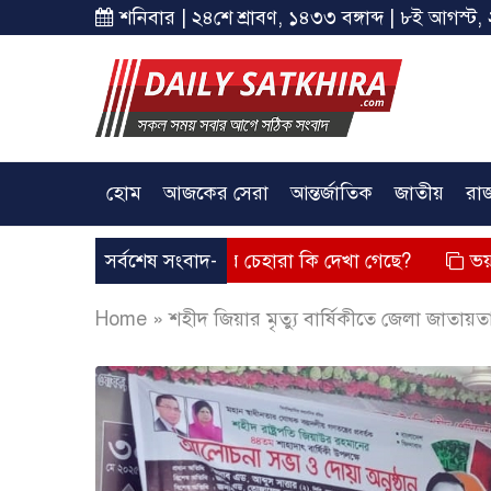
শনিবার | ২৪শে শ্রাবণ, ১৪৩৩ বঙ্গাব্দ | ৮ই আগস্ট, 
হোম
আজকের সেরা
আন্তর্জাতিক
জাতীয়
রা
তব্য দিয়েছে? তার চেহারা কি দেখা গেছে?
সর্বশেষ সংবাদ-
ভয়াবহ লোডশেডিং, 
Home
»
শহীদ জিয়ার মৃত্যু বার্ষিকীতে জেলা জাতায়