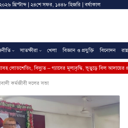
২০২৬ খ্রিস্টাব্দ | ২৪শে সফর, ১৪৪৮ হিজরি | বর্ষাকাল
জনীতি
সাতক্ষীরা
খেলা
বিজ্ঞান ও প্রযুক্তি
বিনোদন
রান্
বিদ্যুত – গ্যাসের মূল্যবৃদ্ধি, ভূতুড়ে বিল আদায়ের প্রতিবাদে সাতক্ষ
তাবাদী কর্মজীবী দলের সভা