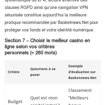
systématique du 2FA, lecture attentive des
clauses RGPD ainsi qu’une navigation VPN
sécurisée constitue aujourd’hui la meilleure
pratique recommandée par Basketnews.Net pour
protéger vos fonds et votre identité numérique.
Section 7 – Choisir le meilleur casino en
ligne selon vos critères
personnels (≈ 260 mots)
Exemple
Questions à se
Critère
d’évaluation sur
poser
Basketnews.Net
Classement
Quel est mon
“Meilleurs
Budget