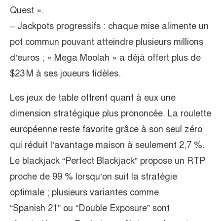
Quest ».
– Jackpots progressifs : chaque mise alimente un
pot commun pouvant atteindre plusieurs millions
d’euros ; « Mega Moolah » a déjà offert plus de
$23 M à ses joueurs fidèles.
Les jeux de table offrent quant à eux une
dimension stratégique plus prononcée. La roulette
européenne reste favorite grâce à son seul zéro
qui réduit l’avantage maison à seulement 2,7 %.
Le blackjack “Perfect Blackjack” propose un RTP
proche de 99 % lorsqu’on suit la stratégie
optimale ; plusieurs variantes comme
“Spanish 21” ou “Double Exposure” sont