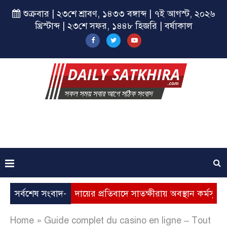
শুক্রবার | ২৩শে শ্রাবণ, ১৪৩৩ বঙ্গাব্দ | ৭ই আগস্ট, ২০২৬
খ্রিস্টাব্দ | ২৩শে সফর, ১৪৪৮ হিজরি | বর্ষাকাল
ূতুড়ে বিল আদায়ের প্রতিবাদে সাতক্ষীরায় অবস্থান কর্মসূচি
সর্বশেষ সংবাদ-
কাল
Home
»
Guide complet du casino en ligne – Tout