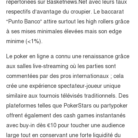
répertoriées sur Basketnews.Net avec leurs taux
respectifs d’avantage du croupier. Le baccarat
“Punto Banco” attire surtout les high rollers grâce
à ses mises minimales élevées mais son edge
minime (<1%).
Le poker en ligne a connu une renaissance grâce
aux salles live‑streaming où les parties sont
commentées par des pros internationaux ; cela
crée une expérience spectateur‑joueur unique
similaire aux tournois télévisés traditionnels. Des
plateformes telles que PokerStars ou partypoker
offrent également des cash games instantanés
avec buy‑in dès €10 pour toucher une audience
large tout en conservant une forte liquidité du