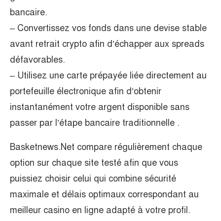
bancaire.
– Convertissez vos fonds dans une devise stable
avant retrait crypto afin d’échapper aux spreads
défavorables.
– Utilisez une carte prépayée liée directement au
portefeuille électronique afin d’obtenir
instantanément votre argent disponible sans
passer par l’étape bancaire traditionnelle .
Basketnews.Net compare régulièrement chaque
option sur chaque site testé afin que vous
puissiez choisir celui qui combine sécurité
maximale et délais optimaux correspondant au
meilleur casino en ligne adapté à votre profil.