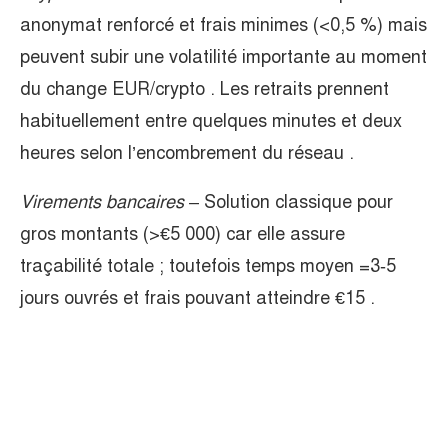
anonymat renforcé et frais minimes (<0,5 %) mais
peuvent subir une volatilité importante au moment
du change EUR/crypto . Les retraits prennent
habituellement entre quelques minutes et deux
heures selon l’encombrement du réseau .
Virements bancaires
– Solution classique pour
gros montants (>€5 000) car elle assure
traçabilité totale ; toutefois temps moyen =3‑5
jours ouvrés et frais pouvant atteindre €15 .