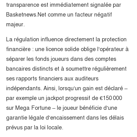
transparence est immédiatement signalée par
Basketnews.Net comme un facteur négatif
majeur.
La régulation influence directement la protection
financière : une licence solide oblige l’opérateur à
séparer les fonds joueurs dans des comptes
bancaires distincts et à soumettre régulièrement
ses rapports financiers aux auditeurs
indépendants. Ainsi, lorsqu’un gain est déclaré –
par exemple un jackpot progressif de €150 000
sur Mega Fortune – le joueur bénéficie d’une
garantie légale d’encaissement dans les délais
prévus par la loi locale.