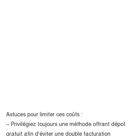
Astuces pour limiter ces coûts :
– Privilégiez toujours une méthode offrant dépot
gratuit afin d’éviter une double facturation