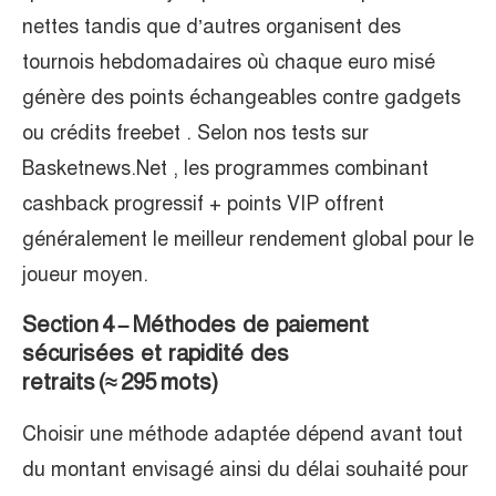
nettes tandis que d’autres organisent des
tournois hebdomadaires où chaque euro misé
génère des points échangeables contre gadgets
ou crédits freebet . Selon nos tests sur
Basketnews.Net , les programmes combinant
cashback progressif + points VIP offrent
généralement le meilleur rendement global pour le
joueur moyen.
Section 4 – Méthodes de paiement
sécurisées et rapidité des
retraits (≈ 295 mots)
Choisir une méthode adaptée dépend avant tout
du montant envisagé ainsi du délai souhaité pour