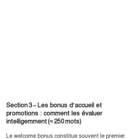
Section 3 – Les bonus d’accueil et
promotions : comment les évaluer
intelligemment (≈ 250 mots)
Le welcome bonus constitue souvent le premier