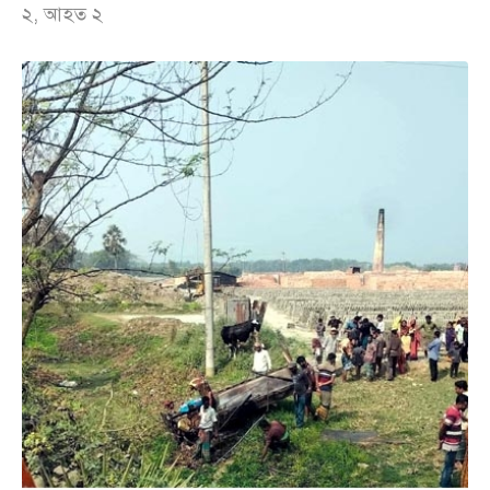
২, আহত ২