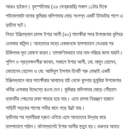
আরও দুইজন। বৃহস্পতিবার (২৬ ফেব্রুয়ারি) সকাল ১১টার দিকে
পাটকেলঘাটা থানার কুমিরার বালিগাদার মোড় সংলগ্ন একটি ইটভাটার পাশে এ
দুর্ঘটনা ঘটে।
নিহত ইঞ্জিনভ্যান চালক ইশার আলী (৬০) সাতক্ষীরা সদর উপজেলার ধুলিহর
এলাকার বাসিন্দা। আহতদের মধ্যে একজনকে হাসপাতালে নেওয়ার পর
চিকিৎসক মৃত ঘোষণা করেন। তাৎক্ষণিকভাবে তার নাম-পরিচয় জানা যায়নি।
পুলিশ ও প্রত্যক্ষদর্শীরা জানান, সকালে ইশার আলী, মো. মামুন হোসেন,
মোতালেব হোসেন ও মো. আমিনুল ইসলাম তিনটি গরু বোঝাই একটি
ইঞ্জিনভ্যানে করে সাতক্ষীরার আবাদের হাট থেকে খুলনার ডুমুরিয়া উপজেলার
খর্নিয়া এলাকার উদ্দেশ্যে রওনা দেন। কুমিরার বালিগাদার মোড়ে পৌঁছালে
ভ্যানটির পেছনের চাকা পাংচার হয়ে যায়। এতে চালক নিয়ন্ত্রণ হারালে
গাড়িটি সড়কের পাশের গভীর খাদে পড়ে উল্টে যায়।
দুর্ঘটনার পর স্থানীয়রা দ্রুত এগিয়ে এসে আহতদের উদ্ধার করে
হাসপাতালে পাঠান। ঘটনাস্থলেই ইশার আলীর মৃত্যু হয়। গুরুতর আহত