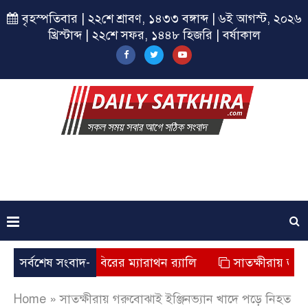
বৃহস্পতিবার | ২২শে শ্রাবণ, ১৪৩৩ বঙ্গাব্দ | ৬ই আগস্ট, ২০২৬
খ্রিস্টাব্দ | ২২শে সফর, ১৪৪৮ হিজরি | বর্ষাকাল
ষীরায় ছাত্রশিবিরের ম্যারাথন র‌্যালি
সর্বশেষ সংবাদ-
সাতক্ষীরায় জুলাই যোদ্ধা
Home
»
সাতক্ষীরায় গরুবোঝাই ইঞ্জিনভ্যান খাদে পড়ে নিহত