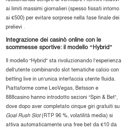
ai limiti massimi giornalieri (spesso fissati intorno
ai €500) per evitare sorprese nella fase finale dei
prelievi .
Integrazione dei casinò online con le
scommesse sportive: il modello “Hybrid”
Il modello “Hybrid” sta rivoluzionando l’esperienza
dell’utente combinando slot tematiche calcio con
betting live in un’unica interfaccia utente fluida.
Piattaforme come LeoVegas, Betsson e
888casino hanno introdotto sezioni “Spin & Bet”,
dove dopo aver completato cinque giri gratuiti su
Goal Rush Slot
(RTP 96 %, volatilità media) si
attiva automaticamente una free bet da €10 da