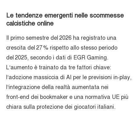
Le tendenze emergenti nelle scommesse
calcistiche online
Il primo semestre del 2026 ha registrato una
crescita del 27 % rispetto allo stesso periodo
del 2025, secondo i dati di EGR Gaming.
L’aumento è trainato da tre fattori chiave:
l’adozione massiccia di AI per le previsioni in‑play,
l’integrazione della realtà aumentata nei
front‑end dei bookmaker e una normativa UE più
chiara sulla protezione dei giocatori italiani.