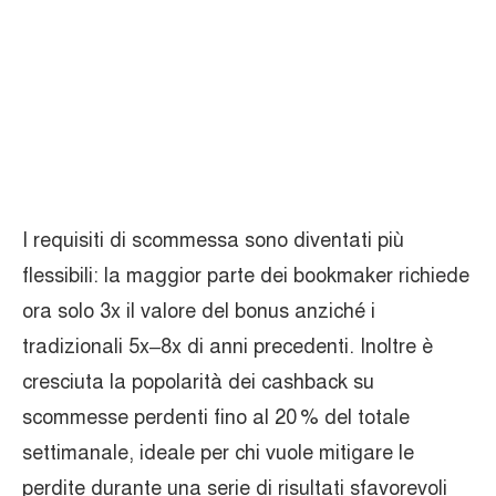
I requisiti di scommessa sono diventati più
flessibili: la maggior parte dei bookmaker richiede
ora solo 3x il valore del bonus anziché i
tradizionali 5x–8x di anni precedenti. Inoltre è
cresciuta la popolarità dei cashback su
scommesse perdenti fino al 20 % del totale
settimanale, ideale per chi vuole mitigare le
perdite durante una serie di risultati sfavorevoli