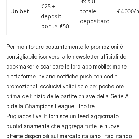
3x sul
€25 +
Unibet
totale
€4 000/
deposit
depositato
bonus €50
Per monitorare costantemente le promozioni è
consigliabile iscriversi alle newsletter ufficiali dei
bookmaker e scaricare le loro app mobile; molte
piattaforme inviano notifiche push con codici
promozionali esclusivi validi solo per poche ore
prima dell’inizio delle partite chiave della Serie A
o della Champions League . Inoltre
Pugliapositiva.It fornisce un feed aggiornato
quotidianamente che aggrega tutte le nuove
offerte disponibili sul mercato italiano , facilitando