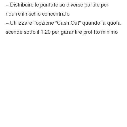
– Distribuire le puntate su diverse partite per
ridurre il rischio concentrato
– Utilizzare l’opzione “Cash Out” quando la quota
scende sotto il 1.20 per garantire profitto minimo