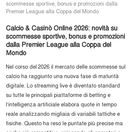
scommesse sportive, bonus e promozioni dalla
Premier League alla Coppa del Mondo
Calcio & Casinò Online 2026: novità su
scommesse sportive, bonus e promozioni
dalla Premier League alla Coppa del
Mondo
Nel corso del 2026 il mercato delle scommesse sul
calcio ha raggiunto una nuova fase di maturità
digitale. Lo streaming live è diventato standard
su tutte le principali piattaforme di betting e
l’intelligenza artificiale elabora quote in tempo
reale analizzando migliaia di variabili tattiche e
fisiche. Questo ha reso le puntate più precise ma