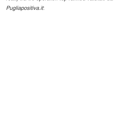
Pugliapositiva.it
: