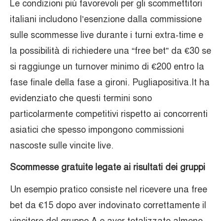
Le condizioni più favorevoli per gli scommettitori
italiani includono l’esenzione dalla commissione
sulle scommesse live durante i turni extra‑time e
la possibilità di richiedere una “free bet” da €30 se
si raggiunge un turnover minimo di €200 entro la
fase finale della fase a gironi. Pugliapositiva.It ha
evidenziato che questi termini sono
particolarmente competitivi rispetto ai concorrenti
asiatici che spesso impongono commissioni
nascoste sulle vincite live.
Scommesse gratuite legate ai risultati dei gruppi
Un esempio pratico consiste nel ricevere una free
bet da €15 dopo aver indovinato correttamente il