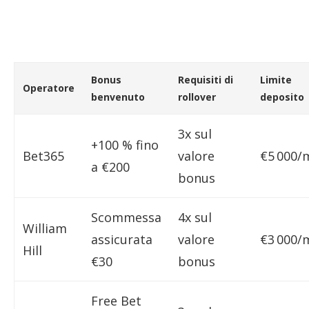
Bonus
Requisiti di
Limite
Operatore
benvenuto
rollover
deposito
3x sul
+100 % fino
Bet365
valore
€5 000/
a €200
bonus
Scommessa
4x sul
William
assicurata
valore
€3 000/
Hill
€30
bonus
Free Bet