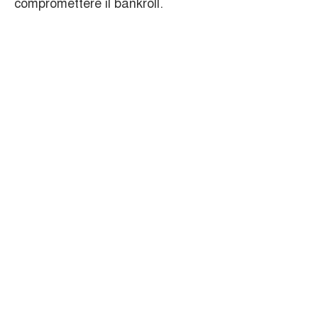
compromettere il bankroll.