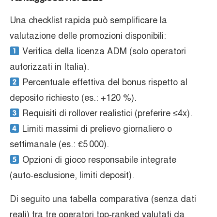
Una checklist rapida può semplificare la
valutazione delle promozioni disponibili:
Verifica della licenza ADM (solo operatori
autorizzati in Italia).
Percentuale effettiva del bonus rispetto al
deposito richiesto (es.: +120 %).
Requisiti di rollover realistici (preferire ≤4x).
Limiti massimi di prelievo giornaliero o
settimanale (es.: €5 000).
Opzioni di gioco responsabile integrate
(auto‑esclusione, limiti deposit).
Di seguito una tabella comparativa (senza dati
reali) tra tre operatori top‑ranked valutati da