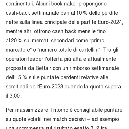
continentali. Alcuni bookmaker propongono
cash‑back settimanale pari al 10 % delle perdite
nette sulla linea principale delle partite Euro‑2024,
mentre altri offrono cash‑back mensile fino
al 20 % sui mercati secondari come “primo
marcatore” o “numero totale di cartellini”. Tra gli
operatori leader l’offerta più alta è attualmente
proposta da Betfair con un rimborso settimanale
dell’15 % sulle puntate perdenti relative alle
semifinali dell’Euro‑2028 quando la quota supera
il 3,00 .
Per massimizzare il ritorno è consigliabile puntare
su quote volatili nei match decisivi – ad esempio
una scommessa sul risultato esatto 3–2 tra