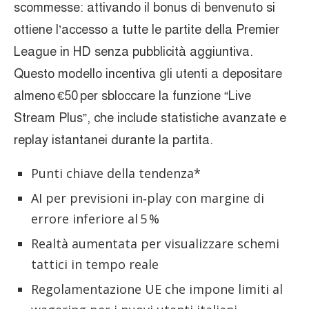
scommesse: attivando il bonus di benvenuto si
ottiene l’accesso a tutte le partite della Premier
League in HD senza pubblicità aggiuntiva.
Questo modello incentiva gli utenti a depositare
almeno €50 per sbloccare la funzione “Live
Stream Plus”, che include statistiche avanzate e
replay istantanei durante la partita.
Punti chiave della tendenza*
AI per previsioni in‑play con margine di
errore inferiore al 5 %
Realtà aumentata per visualizzare schemi
tattici in tempo reale
Regolamentazione UE che impone limiti al