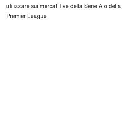
utilizzare sui mercati live della Serie A o della
Premier League .