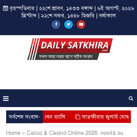
বৃহস্পতিবার | ২২শে শ্রাবণ, ১৪৩৩ বঙ্গাব্দ | ৬ই আগস্ট, ২০২৬
খ্রিস্টাব্দ | ২২শে সফর, ১৪৪৮ হিজরি | বর্ষাকাল
িবিরের ম্যারাথন র‌্যালি
সর্বশেষ সংবাদ-
সাতক্ষীরায় জুলাই যোদ্ধাদের সম্মান
Home
»
Calcio & Casinò Online 2026: novità su