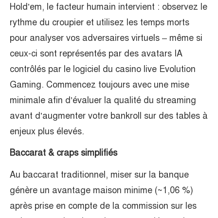
Hold’em, le facteur humain intervient : observez le
rythme du croupier et utilisez les temps morts
pour analyser vos adversaires virtuels – même si
ceux-ci sont représentés par des avatars IA
contrôlés par le logiciel du casino live Evolution
Gaming. Commencez toujours avec une mise
minimale afin d’évaluer la qualité du streaming
avant d’augmenter votre bankroll sur des tables à
enjeux plus élevés.
Baccarat & craps simplifiés
Au baccarat traditionnel, miser sur la banque
génère un avantage maison minime (~1,06 %)
après prise en compte de la commission sur les