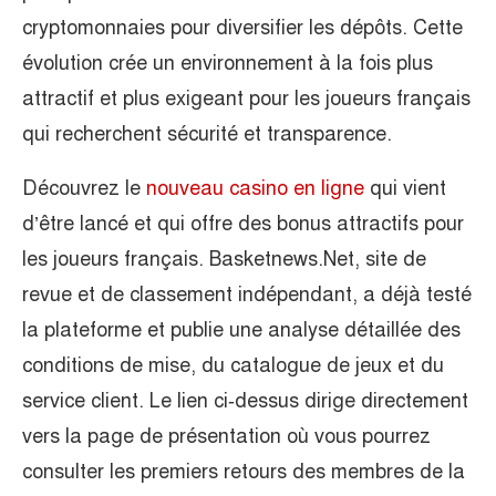
cryptomonnaies pour diversifier les dépôts. Cette
évolution crée un environnement à la fois plus
attractif et plus exigeant pour les joueurs français
qui recherchent sécurité et transparence.
Découvrez le
nouveau casino en ligne
qui vient
d’être lancé et qui offre des bonus attractifs pour
les joueurs français. Basketnews.Net, site de
revue et de classement indépendant, a déjà testé
la plateforme et publie une analyse détaillée des
conditions de mise, du catalogue de jeux et du
service client. Le lien ci‑dessus dirige directement
vers la page de présentation où vous pourrez
consulter les premiers retours des membres de la