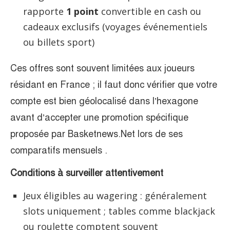
rapporte
1 point
convertible en cash ou
cadeaux exclusifs (voyages événementiels
ou billets sport)
Ces offres sont souvent limitées aux joueurs
résidant en France ; il faut donc vérifier que votre
compte est bien géolocalisé dans l’hexagone
avant d’accepter une promotion spécifique
proposée par Basketnews.Net lors de ses
comparatifs mensuels .
Conditions à surveiller attentivement
Jeux éligibles au wagering : généralement
slots uniquement ; tables comme blackjack
ou roulette comptent souvent