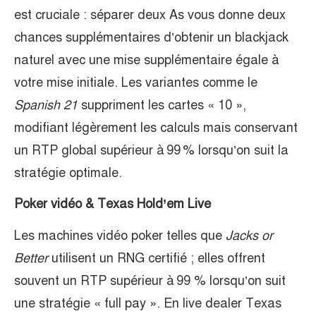
est cruciale : séparer deux As vous donne deux
chances supplémentaires d’obtenir un blackjack
naturel avec une mise supplémentaire égale à
votre mise initiale. Les variantes comme le
Spanish 21
suppriment les cartes « 10 »,
modifiant légèrement les calculs mais conservant
un RTP global supérieur à 99 % lorsqu’on suit la
stratégie optimale.
Poker vidéo & Texas Hold’em Live
Les machines vidéo poker telles que
Jacks or
Better
utilisent un RNG certifié ; elles offrent
souvent un RTP supérieur à 99 % lorsqu’on suit
une stratégie « full pay ». En live dealer Texas