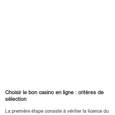
Choisir le bon casino en ligne : critères de
sélection
La première étape consiste à vérifier la licence du