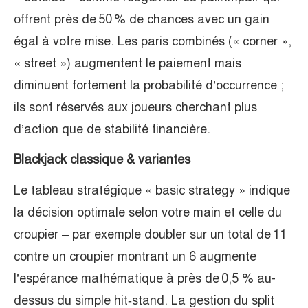
offrent près de 50 % de chances avec un gain
égal à votre mise. Les paris combinés (« corner »,
« street ») augmentent le paiement mais
diminuent fortement la probabilité d’occurrence ;
ils sont réservés aux joueurs cherchant plus
d’action que de stabilité financière.
Blackjack classique & variantes
Le tableau stratégique « basic strategy » indique
la décision optimale selon votre main et celle du
croupier – par exemple doubler sur un total de 11
contre un croupier montrant un 6 augmente
l’espérance mathématique à près de 0,5 % au-
dessus du simple hit‑stand. La gestion du split