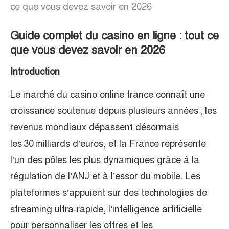
ce que vous devez savoir en 2026
Guide complet du casino en ligne : tout ce
que vous devez savoir en 2026
Introduction
Le marché du casino online france connaît une
croissance soutenue depuis plusieurs années ; les
revenus mondiaux dépassent désormais
les 30 milliards d’euros, et la France représente
l’un des pôles les plus dynamiques grâce à la
régulation de l’ANJ et à l’essor du mobile. Les
plateformes s’appuient sur des technologies de
streaming ultra‑rapide, l’intelligence artificielle
pour personnaliser les offres et les