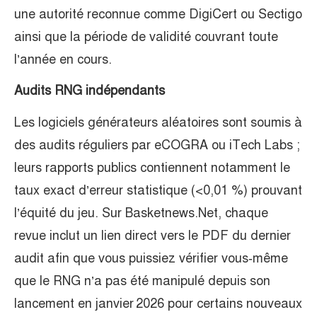
une autorité reconnue comme DigiCert ou Sectigo
ainsi que la période de validité couvrant toute
l’année en cours.
Audits RNG indépendants
Les logiciels générateurs aléatoires sont soumis à
des audits réguliers par eCOGRA ou iTech Labs ;
leurs rapports publics contiennent notamment le
taux exact d’erreur statistique (<0,01 %) prouvant
l’équité du jeu. Sur Basketnews.Net, chaque
revue inclut un lien direct vers le PDF du dernier
audit afin que vous puissiez vérifier vous‑même
que le RNG n’a pas été manipulé depuis son
lancement en janvier 2026 pour certains nouveaux