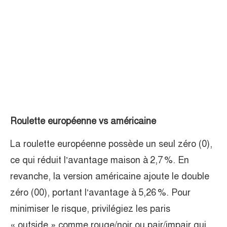
Roulette européenne vs américaine
La roulette européenne possède un seul zéro (0),
ce qui réduit l’avantage maison à 2,7 %. En
revanche, la version américaine ajoute le double
zéro (00), portant l’avantage à 5,26 %. Pour
minimiser le risque, privilégiez les paris
« outside » comme rouge/noir ou pair/impair qui