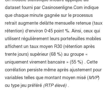
dataset fourni par Casinosenligne.Com indique
que chaque minute gagnée sur le processus
retrait augmente delàtte mensuelle retenue (taux
rétention) d’environ 0·45 point %. Ainsi, ceux qui
utilisent régulièrement leurs portefeuilles mobiles
affichent un taux moyen R30 (rétention après
trente jours) supérieur (68 %) au groupe «
uniquement virement bancaire » (55 %) . Cette
corrélation persiste même après ajustement pour
variables telles que montant moyen misé (
MVP
)
ou type jeu préféré
(RTP élevé)
.