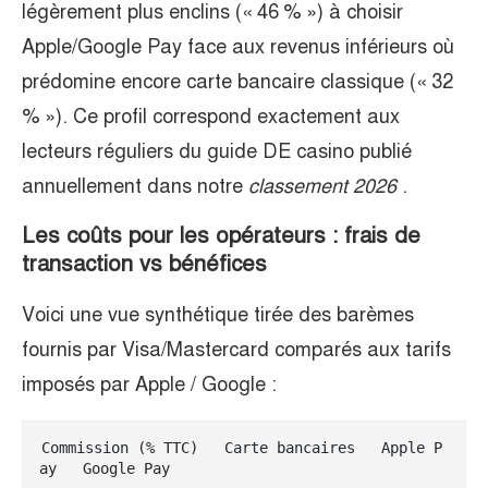
légèrement plus enclins (« 46 % ») à choisir
Apple/Google Pay face aux revenus inférieurs où
prédomine encore carte bancaire classique (« 32
% »). Ce profil correspond exactement aux
lecteurs réguliers du guide DE casino publié
annuellement dans notre
classement 2026
.
Les coûts pour les opérateurs : frais de
transaction vs bénéfices
Voici une vue synthétique tirée des barèmes
fournis par Visa/Mastercard comparés aux tarifs
imposés par Apple / Google :
Commission (% TTC)   Carte bancaires   Apple P
ay   Google Pay
