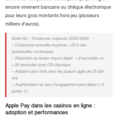
encore virement bancaire ou chèque électronique
pour leurs gros montants hors‑jeu (plusieurs
milliers d’euros).
Bullet list – Tendances majeures (2023‑2024)
– Croissance annuelle moyenne > 20 % des
portefeuilles numériques
– Réduction du temps moyen dépôt : < 8 secondes vs
> 30 secondes avec CB classique
– Adoption plus forte chez les joueurs âgés de 25 à34
ans
– Augmentation du taux d’engagement post‑dépot (+ 9
points %)
Apple Pay dans les casinos en ligne :
adoption et performances