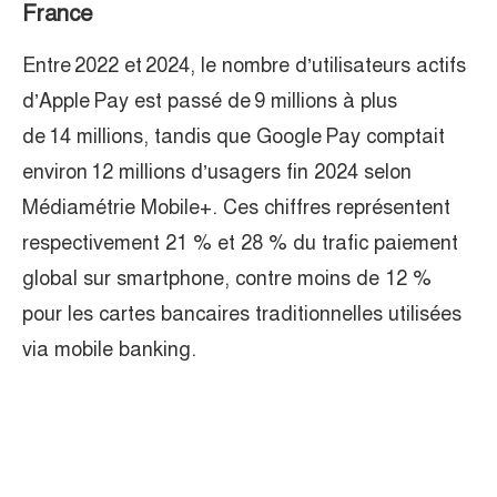
France
Entre 2022 et 2024, le nombre d’utilisateurs actifs
d’Apple Pay est passé de 9 millions à plus
de 14 millions, tandis que Google Pay comptait
environ 12 millions d’usagers fin 2024 selon
Médiamétrie Mobile+. Ces chiffres représentent
respectivement 21 % et 28 % du trafic paiement
global sur smartphone, contre moins de 12 %
pour les cartes bancaires traditionnelles utilisées
via mobile banking.