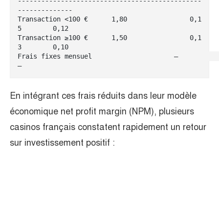
-----------------------------------------------
--------------

Transaction <100 €      1,80                0,1
5        0,12

Transaction ≥100 €      1,50                0,1
3        0,10

Frais fixes mensuel                     —           
En intégrant ces frais réduits dans leur modèle
économique net profit margin (NPM), plusieurs
casinos français constatent rapidement un retour
sur investissement positif :