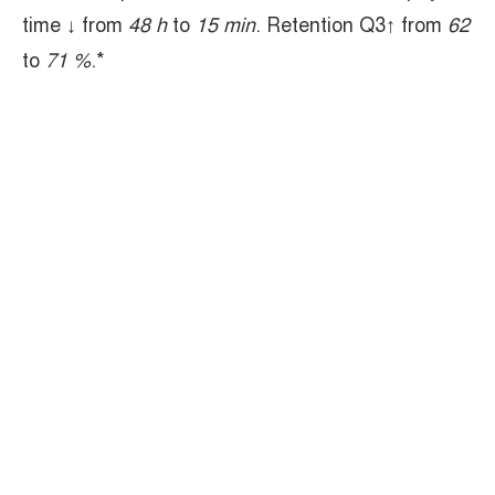
time ↓ from
48 h
to
15 min
. Retention Q3↑ from
62
to
71 %
.*