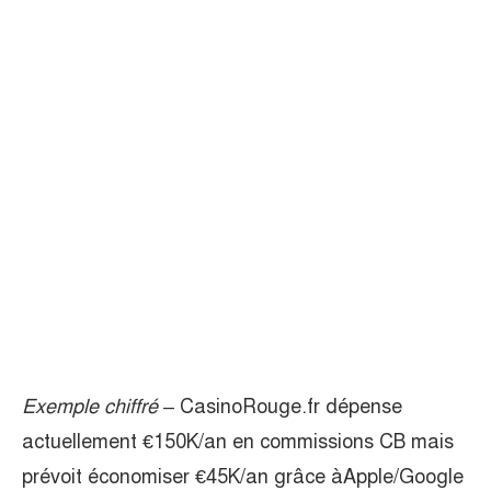
Exemple chiffré
– CasinoRouge.fr dépense
actuellement €150K/an en commissions CB mais
prévoit économiser €45K/an grâce àApple/Google