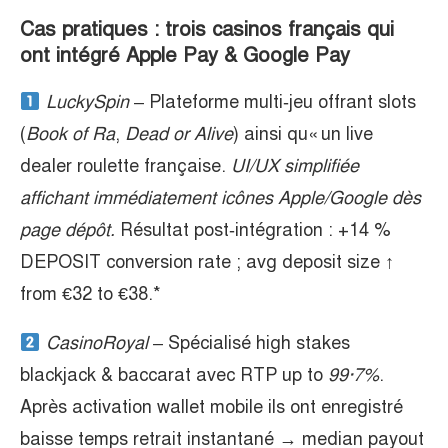
Cas pratiques : trois casinos français qui
ont intégré Apple Pay & Google Pay
LuckySpin
– Plateforme multi‐jeu offrant slots
(
Book of Ra
,
Dead or Alive
) ainsi qu« un live
dealer roulette française.
UI/UX simplifiée
affichant immédiatement icônes Apple/Google dès
page dépôt.
Résultat post‑intégration : +14 %
DEPOSIT conversion rate ; avg deposit size ↑
from €32 to €38.*
CasinoRoyal
– Spécialisé high stakes
blackjack & baccarat avec RTP up to
99·7%
.
Après activation wallet mobile ils ont enregistré
baisse temps retrait instantané → median payout