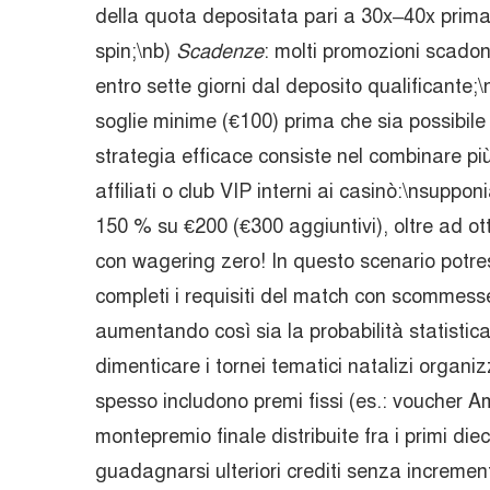
della quota depositata pari a 30x–40x prima d
spin;\nb)
Scadenze
: molti promozioni scadon
entro sette giorni dal deposito qualificante;
soglie minime (€100) prima che sia possibile 
strategia efficace consiste nel combinare 
affiliati o club VIP interni ai casinò:\nsupp
150 % su €200 (€300 aggiuntivi), oltre ad o
con wagering zero! In questo scenario potres
completi i requisiti del match con scommess
aumentando così sia la probabilità statistica
dimenticare i tornei tematici natalizi organi
spesso includono premi fissi (es.: voucher 
montepremio finale distribuite fra i primi die
guadagnarsi ulteriori crediti senza incrementa