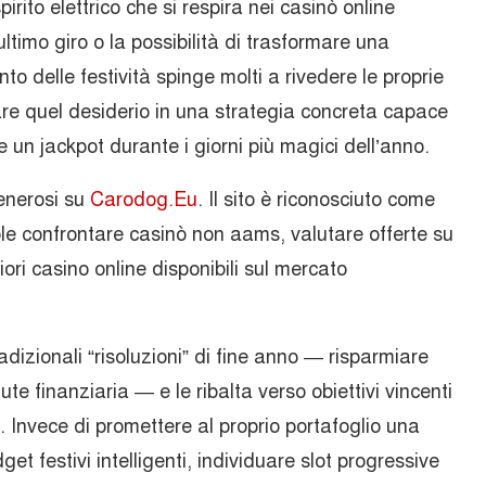
rito elettrico che si respira nei casinò online
ltimo giro o la possibilità di trasformare una
to delle festività spinge molti a rivedere le proprie
are quel desiderio in una strategia concreta capace
e un jackpot durante i giorni più magici dell’anno.
generosi su
Carodog.Eu
. Il sito è riconosciuto come
ole confrontare casinò non aams, valutare offerte su
ori casino online disponibili sul mercato
dizionali “risoluzioni” di fine anno — risparmiare
te finanziaria — e le ribalta verso obiettivi vincenti
 Invece di promettere al proprio portafoglio una
t festivi intelligenti, individuare slot progressive