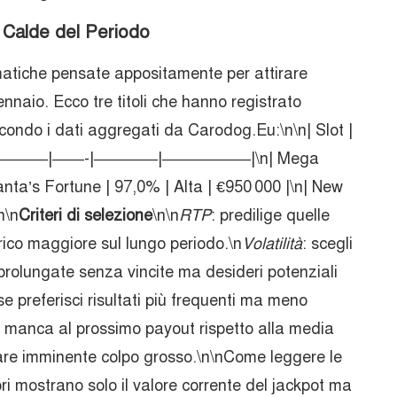
ù Calde del Periodo
ematiche pensate appositamente per attirare
nnaio. Ecco tre titoli che hanno registrato
secondo i dati aggregati da Carodog.Eu:\n\n| Slot |
|\n|——————–|——-|————|—————–|\n| Mega
anta’s Fortune | 97,0% | Alta | €950 000 |\n| New
n\n
Criteri di selezione
\n\n
RTP
: predilige quelle
orico maggiore sul lungo periodo.\n
Volatilità
: scegli
prolungate senza vincite ma desideri potenziali
 preferisci risultati più frequenti ma meno
o manca al prossimo payout rispetto alla media
alare imminente colpo grosso.\n\nCome leggere le
ori mostrano solo il valore corrente del jackpot ma