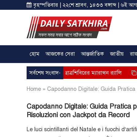
বৃহস্পতিবার | ২২শে শ্রাবণ, ১৪৩৩ বঙ্গাব্দ | ৬ই আগ
হোম
আজকের সেরা
আন্তর্জাতিক
জাতীয়
রা
িতীয় বর্ষে সাতক্ষীরায় ছাত্রশিবিরের ম্যারাথন র‌্যালি
সর্বশেষ সংবাদ-
সাতক্ষীর
Home
»
Capodanno Digitale: Guida Pratica p
Capodanno Digitale: Guida Pratica pe
Risoluzioni con Jackpot da Record
Le luci scintillanti del Natale e i fuochi d’a