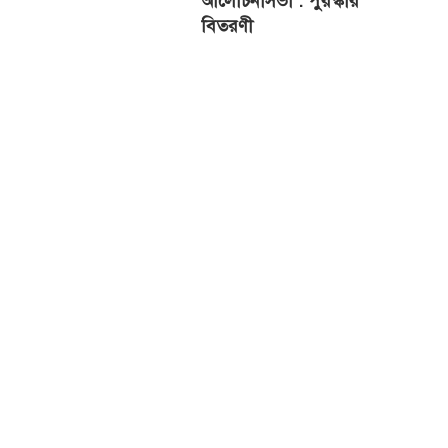
আলোচনাসভা : পুরস্কার
বিতরণী