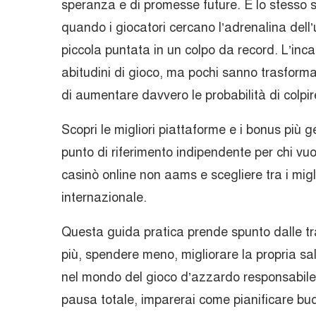
speranza e di promesse future. È lo stesso spi
quando i giocatori cercano l’adrenalina dell’u
piccola puntata in un colpo da record. L’incan
abitudini di gioco, ma pochi sanno trasform
di aumentare davvero le probabilità di colpir
Scopri le migliori piattaforme e i bonus più 
punto di riferimento indipendente per chi vu
casinò online non aams e scegliere tra i migli
internazionale.
Questa guida pratica prende spunto dalle tra
più, spendere meno, migliorare la propria salu
nel mondo del gioco d’azzardo responsabile.
pausa totale, imparerai come pianificare budge