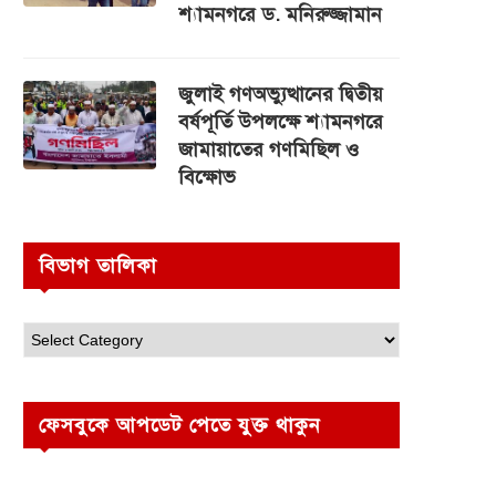
শ্যামনগরে ড. মনিরুজ্জামান
জুলাই গণঅভ্যুত্থানের দ্বিতীয়
বর্ষপূর্তি উপলক্ষে শ্যামনগরে
জামায়াতের গণমিছিল ও
বিক্ষোভ
বিভাগ তালিকা
ফেসবুকে আপডেট পেতে যুক্ত থাকুন