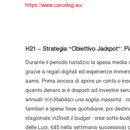
https://www.carodog.eu/
.
H21 – Strategia “Obiettivo Jackpot”: Pi
Durante il periodo natalizio la spesa media
grazie a regali digitali ed esperienze immer
aams. Prima ancora di aprire un conto o inse
quanto denaro si è disposti ad investire senz
annuali.\n\n
Stabilisci una soglia massima
: ca
familiari e spese fisse quotidiane; poi desti
stagionale.\n
Dividi il budget
: crea sotto‑bud
delle Luci, €45 nella settimana successiva) c