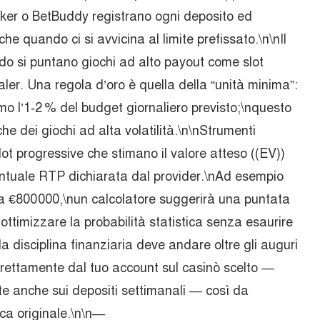
ker o BetBuddy registrano ogni deposito ed
che quando ci si avvicina al limite prefissato.\n\nIl
o si puntano giochi ad alto payout come slot
ler. Una regola d’oro è quella della “unità minima”:
o l’1‑2 % del budget giornaliero previsto;\nquesto
che dei giochi ad alta volatilità.\n\nStrumenti
lot progressive che stimano il valore atteso ((EV))
centuale RTP dichiarata dal provider.\nAd esempio
a €800 000,\nun calcolatore suggerirà una puntata
 ottimizzare la probabilità statistica senza esaurire
la disciplina finanziaria deve andare oltre gli auguri
 direttamente dal tuo account sul casinò scelto —
ate anche sui depositi settimanali — così da
ca originale.\n\n—