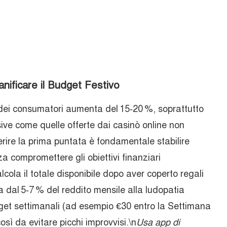
anificare il Budget Festivo
 dei consumatori aumenta del 15‑20 %, soprattutto
sive come quelle offerte dai casinò online non
rire la prima puntata è fondamentale stabilire
a compromettere gli obiettivi finanziari
lcola il totale disponibile dopo aver coperto regali
na dal 5‑7 % del reddito mensile alla ludopatia
get settimanali (ad esempio €30 entro la Settimana
osì da evitare picchi improvvisi.\n
Usa app di