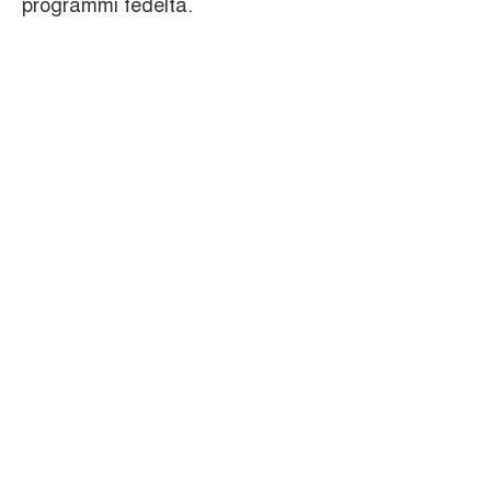
programmi fedeltà.