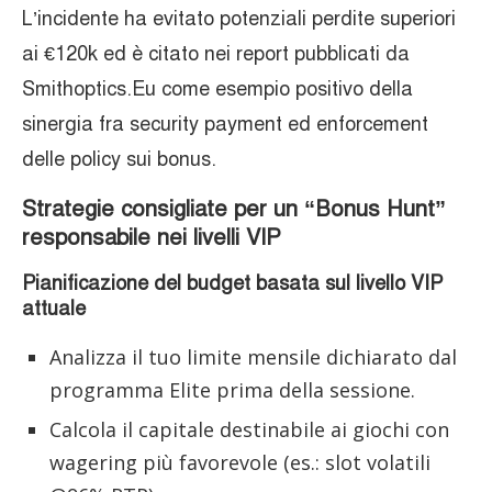
L’incidente ha evitato potenziali perdite superiori
ai €120k ed è citato nei report pubblicati da
Smithoptics.Eu come esempio positivo della
sinergia fra security payment ed enforcement
delle policy sui bonus.
Strategie consigliate per un “Bonus Hunt”
responsabile nei livelli VIP
Pianificazione del budget basata sul livello VIP
attuale
Analizza il tuo limite mensile dichiarato dal
programma Elite prima della sessione.
Calcola il capitale destinabile ai giochi con
wagering più favorevole (es.: slot volatili