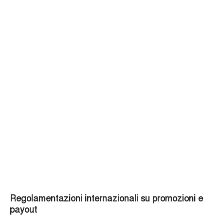
Regolamentazioni internazionali su promozioni e
payout