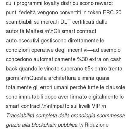
cui i programmi loyalty distribuiscono reward:
punti fedeltà vengono convertiti in token ERC‑20
scambiabili su mercati DLT certificati dalle
autorità Maltesi.\n\nGli smart contract
auto‑esecutivi gestiscono direttamente le
condizioni operative degli incentivi—ad esempio
concedono automaticamente %30 extra on cash
back quando le vincite superano €5k entro trenta
giorni.\n\nQuesta architettura elimina quasi
totalmente gli errori umani perché tutte le clausole
sono immutabili dopo aver firmato digitalmente lo
smart contract.\n\nImpatto sui livelli VIP:\n
Tracciabilità completa della cronologia scommessa
grazie alla blockchain pubblica.\n
Riduzione