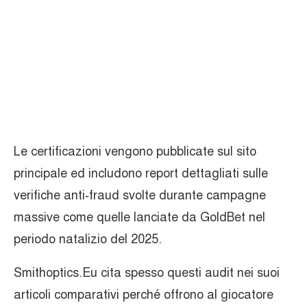
Le certificazioni vengono pubblicate sul sito
principale ed includono report dettagliati sulle
verifiche anti‑fraud svolte durante campagne
massive come quelle lanciate da GoldBet nel
periodo natalizio del 2025.
Smithoptics.Eu cita spesso questi audit nei suoi
articoli comparativi perché offrono al giocatore