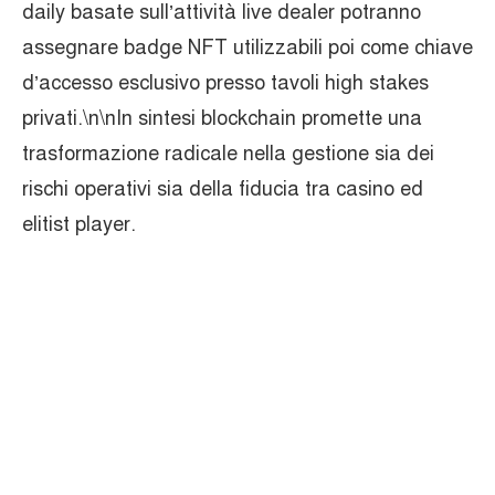
daily basate sull’attività live dealer potranno
assegnare badge NFT utilizzabili poi come chiave
d’accesso esclusivo presso tavoli high stakes
privati.\n\nIn sintesi blockchain promette una
trasformazione radicale nella gestione sia dei
rischi operativi sia della fiducia tra casino ed
elitist player.