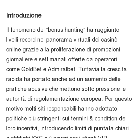
Introduzione
Il fenomeno del “bonus hunting” ha raggiunto
livelli record nel panorama virtuali dei casinò
online grazie alla proliferazione di promozioni
giornaliere e settimanali offerte da operatori
come GoldBet e Admiralbet. Tuttavia la crescita
rapida ha portato anche ad un aumento delle
pratiche abusive che mettono sotto pressione le
autorità di regolamentazione europea. Per questo
motivo molti siti responsabili hanno adottato
politiche più stringenti sui termini & condition dei
loro incentivi, introducendo limiti di puntata chiari