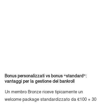
Bonus personalizzati vs bonus “standard”:
vantaggi per la gestione del bankroll
Un membro Bronze riceve tipicamente un
welcome package standardizzato da €100 + 30