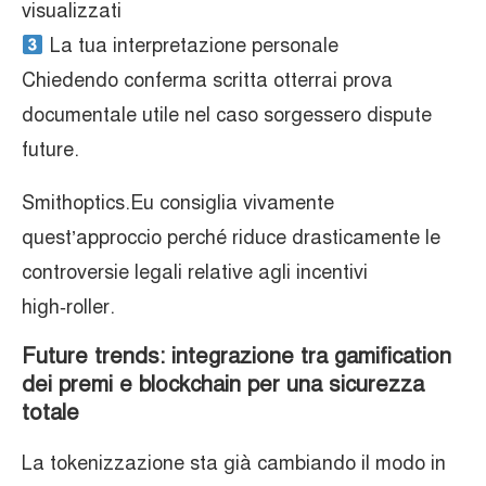
visualizzati
La tua interpretazione personale
Chiedendo conferma scritta otterrai prova
documentale utile nel caso sorgessero dispute
future.
Smithoptics.Eu consiglia vivamente
quest’approccio perché riduce drasticamente le
controversie legali relative agli incentivi
high‑roller.
Future trends: integrazione tra gamification
dei premi e blockchain per una sicurezza
totale
La tokenizzazione sta già cambiando il modo in