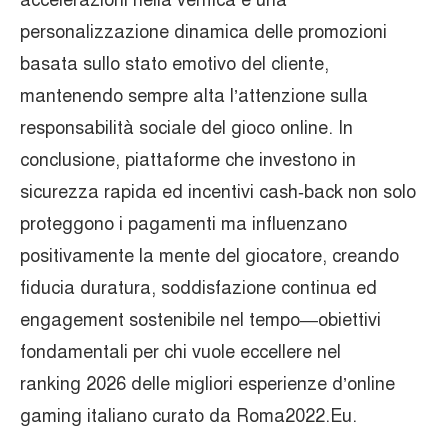
accelerazioni nella verifica e una
personalizzazione dinamica delle promozioni
basata sullo stato emotivo del cliente,
mantenendo sempre alta l’attenzione sulla
responsabilità sociale del gioco online. In
conclusione, piattaforme che investono in
sicurezza rapida ed incentivi cash‑back non solo
proteggono i pagamenti ma influenzano
positivamente la mente del giocatore, creando
fiducia duratura, soddisfazione continua ed
engagement sostenibile nel tempo—obiettivi
fondamentali per chi vuole eccellere nel
ranking 2026 delle migliori esperienze d’online
gaming italiano curato da Roma2022.Eu.