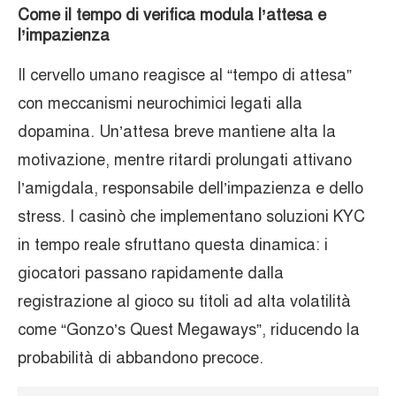
Come il tempo di verifica modula l’attesa e
l’impazienza
Il cervello umano reagisce al “tempo di attesa”
con meccanismi neurochimici legati alla
dopamina. Un’attesa breve mantiene alta la
motivazione, mentre ritardi prolungati attivano
l’amigdala, responsabile dell’impazienza e dello
stress. I casinò che implementano soluzioni KYC
in tempo reale sfruttano questa dinamica: i
giocatori passano rapidamente dalla
registrazione al gioco su titoli ad alta volatilità
come “Gonzo’s Quest Megaways”, riducendo la
probabilità di abbandono precoce.