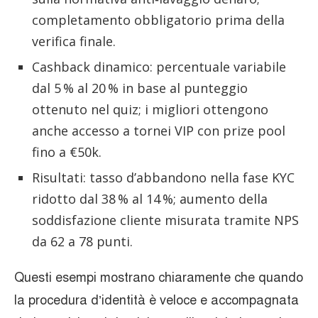
completamento obbligatorio prima della
verifica finale.
Cashback dinamico: percentuale variabile
dal 5 % al 20 % in base al punteggio
ottenuto nel quiz; i migliori ottengono
anche accesso a tornei VIP con prize pool
fino a €50k.
Risultati: tasso d’abbandono nella fase KYC
ridotto dal 38 % al 14 %; aumento della
soddisfazione cliente misurata tramite NPS
da 62 a 78 punti.
Questi esempi mostrano chiaramente che quando
la procedura d’identità è veloce e accompagnata