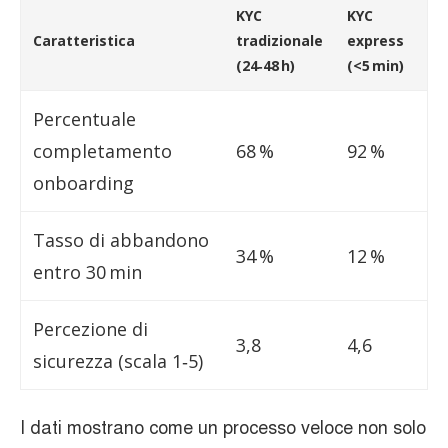
KYC
KYC
Caratteristica
tradizionale
express
(24‑48 h)
(<5 min)
Percentuale
completamento
68 %
92 %
onboarding
Tasso di abbandono
34 %
12 %
entro 30 min
Percezione di
3,8
4,6
sicurezza (scala 1‑5)
I dati mostrano come un processo veloce non solo