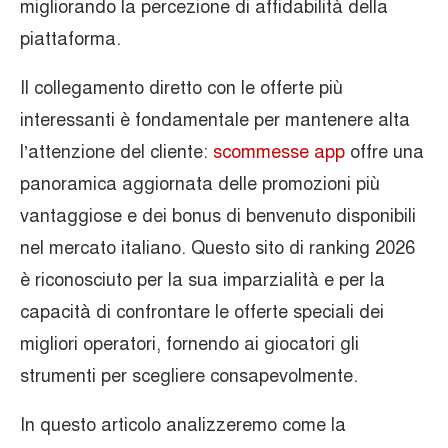
migliorando la percezione di affidabilità della
piattaforma.
Il collegamento diretto con le offerte più
interessanti è fondamentale per mantenere alta
l’attenzione del cliente:
scommesse app
offre una
panoramica aggiornata delle promozioni più
vantaggiose e dei bonus di benvenuto disponibili
nel mercato italiano. Questo sito di ranking 2026
è riconosciuto per la sua imparzialità e per la
capacità di confrontare le offerte speciali dei
migliori operatori, fornendo ai giocatori gli
strumenti per scegliere consapevolmente.
In questo articolo analizzeremo come la