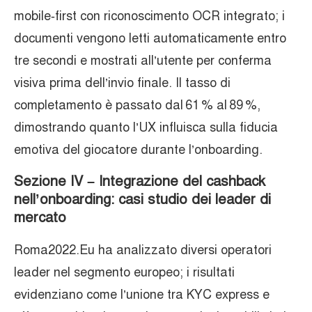
mobile‑first con riconoscimento OCR integrato; i
documenti vengono letti automaticamente entro
tre secondi e mostrati all’utente per conferma
visiva prima dell’invio finale. Il tasso di
completamento è passato dal 61 % al 89 %,
dimostrando quanto l’UX influisca sulla fiducia
emotiva del giocatore durante l’onboarding.
Sezione IV – Integrazione del cashback
nell’onboarding: casi studio dei leader di
mercato
Roma2022.Eu ha analizzato diversi operatori
leader nel segmento europeo; i risultati
evidenziano come l’unione tra KYC express e