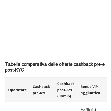
Tabella comparativa delle offerte cashback pre‑e
post‑KYC
Cashback
Cashback
Bonus VIP
Operatore
post‑KYC
pre‑KYC
aggiuntivo
(30 min)
+2 % su