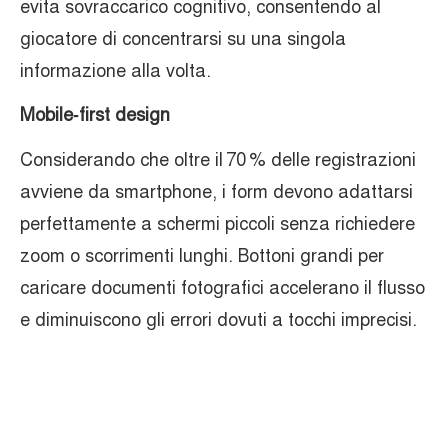
evita sovraccarico cognitivo, consentendo al
giocatore di concentrarsi su una singola
informazione alla volta.
Mobile‑first design
Considerando che oltre il 70 % delle registrazioni
avviene da smartphone, i form devono adattarsi
perfettamente a schermi piccoli senza richiedere
zoom o scorrimenti lunghi. Bottoni grandi per
caricare documenti fotografici accelerano il flusso
e diminuiscono gli errori dovuti a tocchi imprecisi.