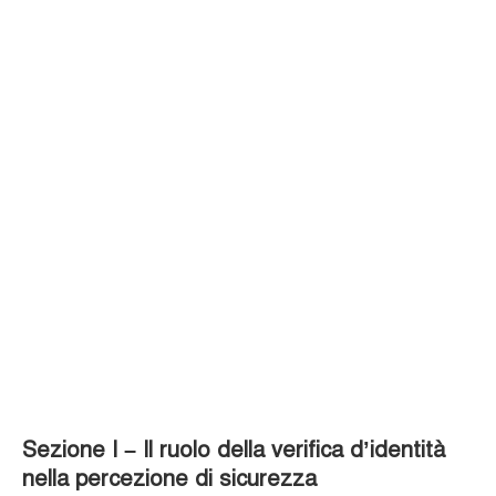
Sezione I – Il ruolo della verifica d’identità
nella percezione di sicurezza