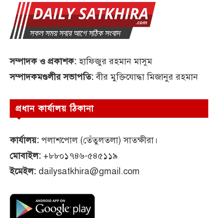
সম্পাদক ও প্রকাশক:
হাফিজুর রহমান মাসুম
সম্পাদকমণ্ডলীর সভাপতি:
বীর মুক্তিযোদ্ধা মিজানুর রহমান
প্রধান কার্যালয় ঠিকানা
কার্যালয়:
পলাশপোল (তেঁতুলতলা) সাতক্ষীরা।
মোবাইল:
+৮৮০১৭৪৬-৫৪৫১১৯
ইমেইল:
dailysatkhira@gmail.com