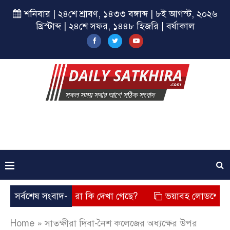
শনিবার | ২৪শে শ্রাবণ, ১৪৩৩ বঙ্গাব্দ | ৮ই আগস্ট, ২০২৬
খ্রিস্টাব্দ | ২৪শে সফর, ১৪৪৮ হিজরি | বর্ষাকাল
য়েছে? তার চেহারা কি দেখা গেছে?
সর্বশেষ সংবাদ-
ভয়াবহ লোডশেডিং, বিদ্যুত 
Home
»
সাতক্ষীরা দিবা-নৈশ কলেজের অধ্যক্ষের উপর