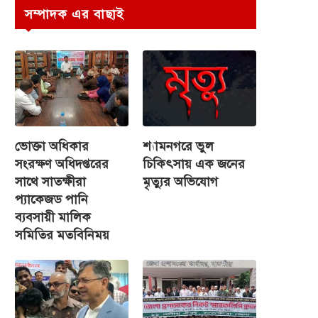
সম্পাদক এর বাছাই
ভোক্তা অধিকার
শ্যামনগরে ভুল
সংরক্ষণ অধিদপ্তরের
চিকিৎসায় এক জনের
সাথে সাতক্ষীরা
মৃত্যুর অভিযোগ
প্যাকেজড পানি
ব্যবসায়ী মালিক
সমিতির মতবিনিময়