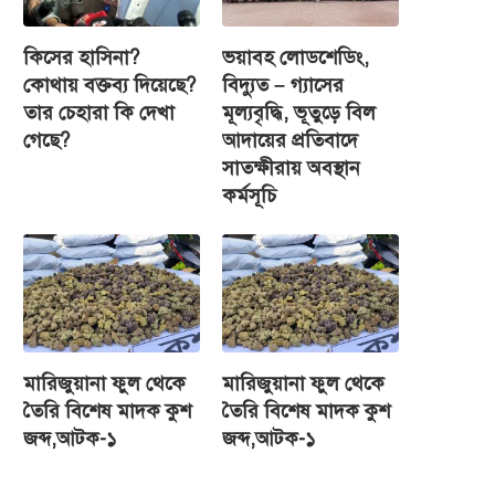
কিসের হাসিনা?
ভয়াবহ লোডশেডিং,
কোথায় বক্তব্য দিয়েছে?
বিদ্যুত – গ্যাসের
তার চেহারা কি দেখা
মূল্যবৃদ্ধি, ভূতুড়ে বিল
গেছে?
আদায়ের প্রতিবাদে
সাতক্ষীরায় অবস্থান
কর্মসূচি
মারিজুয়ানা ফুল থেকে
মারিজুয়ানা ফুল থেকে
তৈরি বিশেষ মাদক কুশ
তৈরি বিশেষ মাদক কুশ
জব্দ,আটক-১
জব্দ,আটক-১