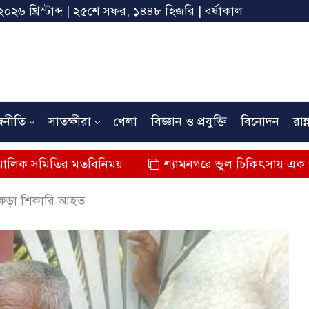
২০২৬ খ্রিস্টাব্দ | ২৫শে সফর, ১৪৪৮ হিজরি | বর্ষাকাল
জনীতি
সাতক্ষীরা
খেলা
বিজ্ঞান ও প্রযুক্তি
বিনোদন
রান্
িতির মতবিনিময়
শ্যামনগরে ভুল চিকিৎসায় এক জনের মৃত্যুর
কাঁকড়া শিকারি আহত