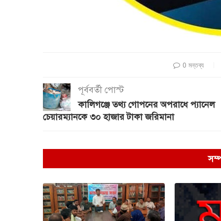
0 মন্তব্য
পূর্ববর্তী পোস্ট
কালিগঞ্জে তথ্য গোপনের অপরাধে প্যানেল
চেয়ারম্যানকে ৩০ হাজার টাকা জরিমানা
সম্